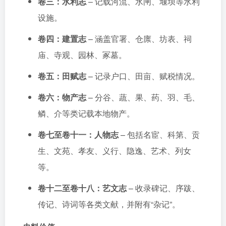
卷三：水利志
– 记载河流、水闸、堰坝等水利
设施。
卷四：建置志
– 涵盖官署、仓廪、坊表、祠
庙、寺观、园林、冢墓。
卷五：田赋志
– 记录户口、田亩、赋税情况。
卷六：物产志
– 分谷、蔬、果、药、羽、毛、
鳞、介等类记载本地物产。
卷七至卷十一：人物志
– 包括名宦、科第、贡
生、文苑、孝友、义行、隐逸、艺术、列女
等。
卷十二至卷十八：艺文志
– 收录碑记、序跋、
传记、诗词等各类文献，并附有“杂记”。