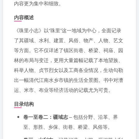
内容更为集中和细致。
内容概述
《珠里小志》以“珠里”这一地域为中心，全面记录
了其疆域、水利、建置、风俗、物产、人物、艺文
等方面。它不仅详述了镇区街巷、桥梁、祠庙、园
林的布局与变迁，更用大量篇幅记载了本地望族、
科举人物、贞节烈女以及工商各业情况，生动勾勒
出一幅清代江南水乡市镇的生活全景图。书中对漕
运、米市、布业等经济活动的记载尤为可贵。
目录结构
卷一至卷二：疆域志
– 包括分野、沿革、界
至、形胜、乡保、街巷、桥梁、风俗等。