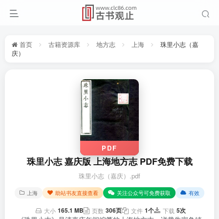
首页
古籍资源库
地方志
上海
珠里小志（嘉
庆）
PDF
珠里小志 嘉庆版 上海地方志 PDF免费下载
珠里小志（嘉庆）.pdf
上海
助站书友直接查看
关注公众号可免费获取
有效
165.1 MB
306页
1个
5次
大小
页数
文件
下载