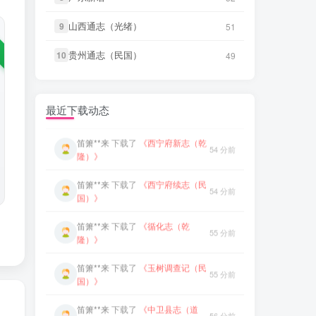
笛箫**来
下载了
《西宁府续志（民
54 分前
山西通志（光绪）
山西通志（光绪）
9
9
51
51
国）》
笛箫**来
下载了
《甘肃大通县风土
53 分前
调查录（民国）》
贵州通志（民国）
贵州通志（民国）
10
10
49
49
笛箫**来
下载了
《循化志（乾
55 分前
隆）》
笛箫**来
下载了
《青海调查事项
53 分前
（民国）》
笛箫**来
下载了
《玉树调查记（民
55 分前
最近下载动态
国）》
笛箫**来
下载了
《西宁府新志（乾
54 分前
隆）》
笛箫**来
下载了
《中卫县志（道
56 分前
光）》
笛箫**来
下载了
《西宁府续志（民
54 分前
国）》
笛箫**来
下载了
《银川小志》
57 分前
笛箫**来
下载了
《循化志（乾
55 分前
隆）》
笛箫**来
下载了
《朔方新志（万
57 分前
历）》
笛箫**来
下载了
《玉树调查记（民
55 分前
国）》
笛箫**来
下载了
《朔方道志（民
58 分前
国）》
笛箫**来
下载了
《中卫县志（道
56 分前
光）》
微信书友
下载
《武冈州志（嘉
2 小时前