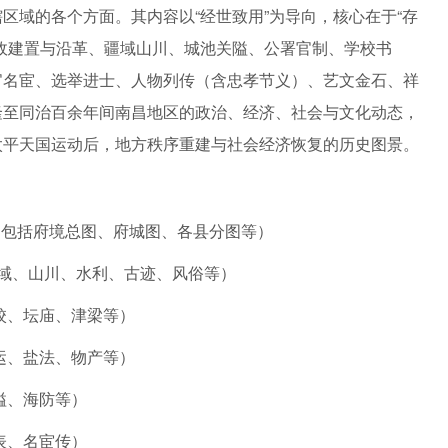
区域的各个方面。其内容以“经世致用”为导向，核心在于“存
政建置与沿革、疆域山川、城池关隘、公署官制、学校书
官名宦、选举进士、人物列传（含忠孝节义）、艺文金石、祥
隆至同治百余年间南昌地区的政治、经济、社会与文化动态，
太平天国运动后，地方秩序重建与社会经济恢复的历史图景。
（包括府境总图、府城图、各县分图等）
域、山川、水利、古迹、风俗等）
校、坛庙、津梁等）
运、盐法、物产等）
隘、海防等）
表、名宦传）