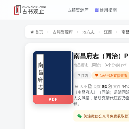
古籍资源库
使用指南
首页
古籍资源库
地方志
江西
南昌
南昌府志（同治）PD
南昌府志（同治） (4个分卷).pdf
江西
助站书友直接查看
大小
页数
0页
文件
4个
《南昌府志》（同治）是清同
人文风俗，是研究清代江西乃至
PDF
载。
关注微信公众号免费获取提