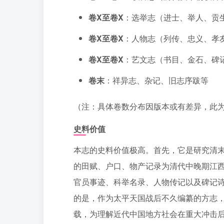
卷X至卷X
：选举志（进士、举人、贡
卷X至卷X
：人物志（列传、忠义、孝
卷X至卷X
：艺文志（书目、金石、碑
卷末
：祥异志、杂记、旧志序跋等
（注：具体卷数分布因版本或有差异，此
史料价值
本志的史料价值极高。首先，它是研究清
的田赋、户口、物产记录为清代中晚期江
官员事迹、科举名录、人物传记以及碑记
的是，作为太平天国战后不久编纂的方志
载，为理解近代中国地方社会在重大冲击