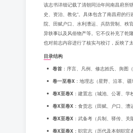
该志书详细记载了清朝同治年间南昌府所辖
史、资治、教化”。具体包含了南昌府的行
院、田赋户口、水利漕运、兵防营制、秩
异轶事以及风俗物产等。它不仅补充了乾
也对前志内容进行了核实与校订，反映了
目录结构
卷首
：序言、凡例、修志姓氏、舆图
卷一至卷X
：地理志（星野、沿革、疆
卷X至卷X
：建置志（城池、公署、学
卷X至卷X
：食货志（田赋、户口、漕
卷X至卷X
：武备考（兵制、驿传、关
卷X至卷X
：职官志（历代及本朝职官