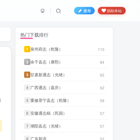
发布
捐助本站
热门下载排行
泉州府志（乾隆）
泉州府志（乾隆）
1
1
110
110
余干县志（康熙）
余干县志（康熙）
2
2
84
84
甘肃新通志（光绪）
甘肃新通志（光绪）
3
3
62
62
广西通志（嘉庆）
广西通志（嘉庆）
4
4
62
62
笛箫**来
下载了
《甘肃大通县风土
53 分前
调查录（民国）》
与
重修景宁县志（乾隆）
重修景宁县志（乾隆）
5
5
59
59
笛箫**来
下载了
《青海调查事项
安徽通志稿（民国）
安徽通志稿（民国）
6
6
57
57
53 分前
（民国）》
潮阳县志（光绪）
潮阳县志（光绪）
7
7
57
57
笛箫**来
下载了
《西宁府新志（乾
54 分前
隆）》
广东新语
广东新语
8
8
52
52