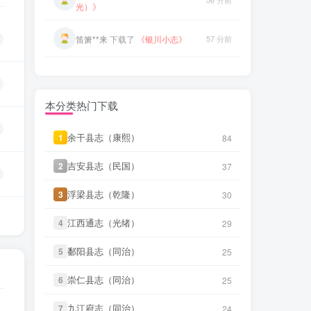
庆）》
微信访客免费下载
笛箫**来
下载了
《银川小志》
57 分前
微信书友
下载
《巨鹿县志（光
5 小时前
绪）》
微信访客免费下载
笛箫**来
下载了
《朔方新志（万
57 分前
历）》
微信书友
下载
《济宁直隶州志（乾
8 小时前
隆）》
笛箫**来
下载了
《朔方道志（民
微信访客免费下载
58 分前
国）》
本分类热门下载
sl****4
下载了
《澄城县志（乾
10 小时前
微信书友
下载
《武冈州志（嘉
隆）》
2 小时前
余干县志（康熙）
余干县志（康熙）
1
1
84
84
庆）》
微信访客免费下载
微信书友
下载
《应山县志（嘉
吉安县志（民国）
吉安县志（民国）
11 小时前
2
2
37
37
靖）》
微信书友
下载
《巨鹿县志（光
微信访客免费下载
5 小时前
绪）》
微信访客免费下载
浮梁县志（乾隆）
浮梁县志（乾隆）
3
3
30
30
笛箫**来
下载了
《甘肃大通县风土
53 分前
调查录（民国）》
微信书友
下载
《济宁直隶州志（乾
8 小时前
江西通志（光绪）
江西通志（光绪）
4
4
29
29
隆）》
微信访客免费下载
笛箫**来
下载了
《青海调查事项
53 分前
鄱阳县志（同治）
鄱阳县志（同治）
5
5
25
25
（民国）》
sl****4
下载了
《澄城县志（乾
10 小时前
隆）》
崇仁县志（同治）
崇仁县志（同治）
6
6
25
25
笛箫**来
下载了
《西宁府新志（乾
54 分前
隆）》
微信书友
下载
《应山县志（嘉
11 小时前
九江府志（同治）
九江府志（同治）
7
7
24
24
靖）》