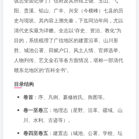
该志全面记录了广信府及其所辖上饶、玉山、弋
阳、贵溪、铅山、广丰、兴安（今横峰）七县的历
史与现状。其内容上溯先秦，下迄同治年间，尤以
清代史实最为详赡。全志以“存史、资治、教化”为
目的，系统梳理了广信地区的建置沿革、山川形
胜、城池公署、田赋户口、风土人情、官师选举、
人物列传、艺文金石等各方面情况，堪称一部清代
赣东北地区的“百科全书”。
目录结构
卷首
：序、凡例、纂修姓氏、舆图等。
卷一至卷三
：地理志（星野、沿革、疆域、山
川、水利、古迹等）。
卷四至卷五
：建置志（城池、公署、学校、坛