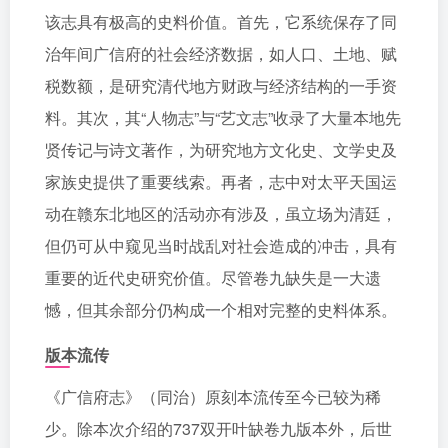
该志具有极高的史料价值。首先，它系统保存了同
治年间广信府的社会经济数据，如人口、土地、赋
税数额，是研究清代地方财政与经济结构的一手资
料。其次，其“人物志”与“艺文志”收录了大量本地先
贤传记与诗文著作，为研究地方文化史、文学史及
家族史提供了重要线索。再者，志中对太平天国运
动在赣东北地区的活动亦有涉及，虽立场为清廷，
但仍可从中窥见当时战乱对社会造成的冲击，具有
重要的近代史研究价值。尽管卷九缺失是一大遗
憾，但其余部分仍构成一个相对完整的史料体系。
版本流传
《广信府志》（同治）原刻本流传至今已较为稀
少。除本次介绍的737双开叶缺卷九版本外，后世