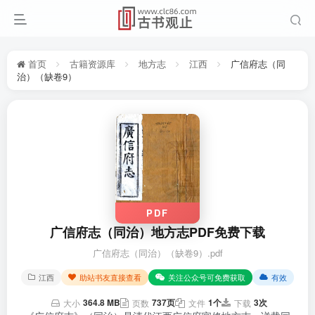
首页
古籍资源库
地方志
江西
广信府志（同
治）（缺卷9）
PDF
广信府志（同治）地方志PDF免费下载
广信府志（同治）（缺卷9）.pdf
江西
助站书友直接查看
关注公众号可免费获取
有效
364.8 MB
737页
1个
3次
大小
页数
文件
下载