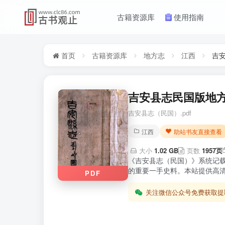
古籍资源库
使用指南
首页
古籍资源库
地方志
江西
吉
吉安县志民国版地方
吉安县志（民国）.pdf
江西
助站书友直接查看
大小
1.02 GB
页数
1957页
《吉安县志（民国）》系统记
的重要一手史料。本站提供高清
PDF
关注微信公众号免费获取提