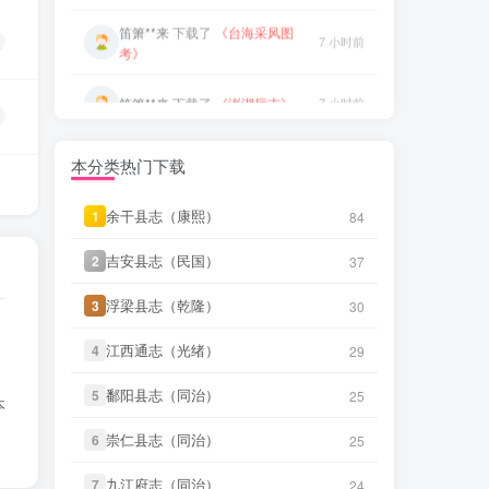
考》
治）》
微信书友
下载
《广东图说》
笛箫**来
下载了
《澎湖厅志》
7 小时前
1 分前
微信访客免费下载
笛箫**来
下载了
《澎湖群岛志
7 小时前
微信书友
下载
《颜神镇志（康
稿》
2 分前
熙）》
微信访客免费下载
本分类热门下载
笛箫**来
下载了
《康熙台湾府
7 小时前
微信书友
下载
《续纂扬州府志（同
志》
4 小时前
治）》
微信访客免费下载
余干县志（康熙）
余干县志（康熙）
1
1
84
84
笛箫**来
下载了
《甲午新修台湾
7 小时前
微信书友
下载
《渠县志（民国）》
澎湖志》
吉安县志（民国）
吉安县志（民国）
2
2
37
37
5 小时前
微信访客免费下载
笛箫**来
下载了
《海东札记（乾
浮梁县志（乾隆）
浮梁县志（乾隆）
3
3
30
30
7 小时前
微信书友
下载
《正定府志（乾
隆）》
5 小时前
隆）》
微信访客免费下载
江西通志（光绪）
江西通志（光绪）
4
4
29
29
笛箫**来
下载了
《东瀛识略（同
7 小时前
治）》
微信书友
下载
《独山县志（民
鄱阳县志（同治）
鄱阳县志（同治）
5
5
25
25
6 小时前
本
国）》
微信访客免费下载
笛箫**来
下载了
《东槎纪略（同
崇仁县志（同治）
崇仁县志（同治）
6
6
25
25
7 小时前
治）》
微信书友
下载
《泰顺分疆录（同
6 小时前
治）》
微信访客免费下载
九江府志（同治）
九江府志（同治）
7
7
24
24