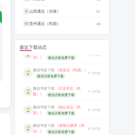
微信书友
下载
《广东图说》
1 分前
微信访客免费下载
笛箫**来
下载了
《台海采风图
山西通志（光绪）
山西通志（光绪）
9
9
51
51
7 小时前
考》
微信书友
下载
《颜神镇志（康
贵州通志（民国）
贵州通志（民国）
10
10
49
49
2 分前
熙）》
微信访客免费下载
笛箫**来
下载了
《澎湖厅志》
7 小时前
微信书友
下载
《续纂扬州府志（同
4 小时前
笛箫**来
下载了
《澎湖群岛志
治）》
微信访客免费下载
7 小时前
最近下载动态
稿》
微信书友
下载
《渠县志（民国）》
5 小时前
笛箫**来
下载了
《康熙台湾府
7 小时前
微信访客免费下载
志》
微信书友
下载
《正定府志（乾
笛箫**来
下载了
《甲午新修台湾
5 小时前
7 小时前
隆）》
微信访客免费下载
澎湖志》
微信书友
下载
《独山县志（民
笛箫**来
下载了
《海东札记（乾
6 小时前
7 小时前
国）》
微信访客免费下载
隆）》
微信书友
下载
《泰顺分疆录（同
笛箫**来
下载了
《东瀛识略（同
6 小时前
7 小时前
治）》
微信访客免费下载
治）》
笛箫**来
下载了
《台海采风图
笛箫**来
下载了
《东槎纪略（同
7 小时前
7 小时前