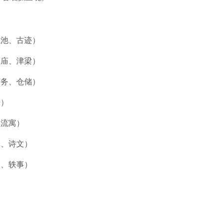
城池、古迹）
祠庙、津梁）
商务、仓储）
传）
、流寓）
记、诗文）
俗、轶事）