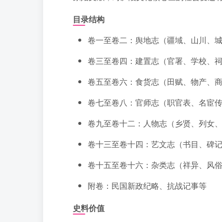
目录结构
卷一至卷二：舆地志（疆域、山川、
卷三至卷四：建置志（官署、学校、
卷五至卷六：食货志（田赋、物产、
卷七至卷八：官师志（职官表、名宦
卷九至卷十二：人物志（乡贤、列女
卷十三至卷十四：艺文志（书目、碑
卷十五至卷十六：杂类志（祥异、风
附卷：民国新政纪略、抗战记事等
史料价值