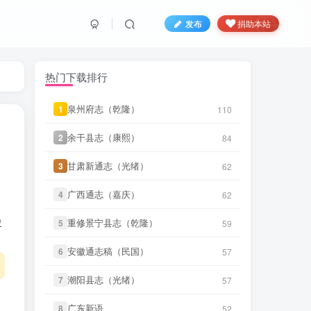
发布
捐助本站
微信书友
下载
《广东图说》
1 分前
微信访客免费下载
热门下载排行
微信书友
下载
《颜神镇志（康
2 分前
熙）》
微信访客免费下载
泉州府志（乾隆）
泉州府志（乾隆）
1
1
110
110
微信书友
下载
《续纂扬州府志（同
4 小时前
治）》
微信访客免费下载
余干县志（康熙）
余干县志（康熙）
2
2
84
84
微信书友
下载
《渠县志（民国）》
甘肃新通志（光绪）
甘肃新通志（光绪）
3
3
62
62
5 小时前
微信访客免费下载
广西通志（嘉庆）
广西通志（嘉庆）
4
4
62
62
微信书友
下载
《正定府志（乾
5 小时前
隆）》
微信访客免费下载
史
重修景宁县志（乾隆）
重修景宁县志（乾隆）
5
5
59
59
微信书友
下载
《独山县志（民
安徽通志稿（民国）
安徽通志稿（民国）
6
6
57
57
6 小时前
国）》
微信访客免费下载
潮阳县志（光绪）
潮阳县志（光绪）
7
7
57
57
微信书友
下载
《泰顺分疆录（同
6 小时前
治）》
微信访客免费下载
广东新语
广东新语
8
8
52
52