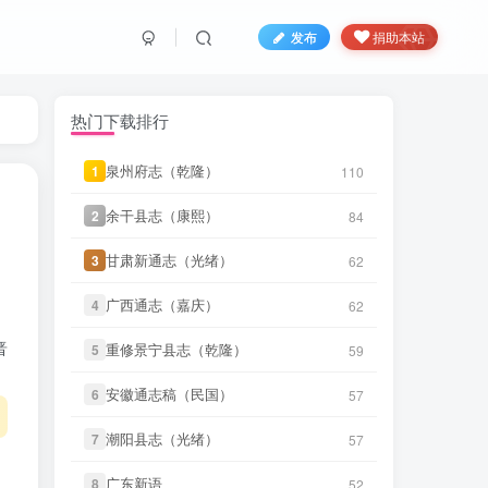
发布
捐助本站
热门下载排行
泉州府志（乾隆）
泉州府志（乾隆）
1
1
110
110
余干县志（康熙）
余干县志（康熙）
2
2
84
84
LX****7
下载了
《祁阳县志（同
3 小时前
甘肃新通志（光绪）
甘肃新通志（光绪）
3
3
62
62
治）》
广西通志（嘉庆）
广西通志（嘉庆）
4
4
62
62
微信书友
下载
《阳谷县志（康
4 小时前
熙）》
微信访客免费下载
晋
重修景宁县志（乾隆）
重修景宁县志（乾隆）
5
5
59
59
微信书友
下载
《广东通志稿（民
安徽通志稿（民国）
安徽通志稿（民国）
6
6
57
57
国）册01-15》
4 小时前
微信访客免费下载
潮阳县志（光绪）
潮阳县志（光绪）
7
7
57
57
微信书友
下载
《丹阳县志（光
9 小时前
广东新语
广东新语
绪）》
8
8
52
52
微信访客免费下载