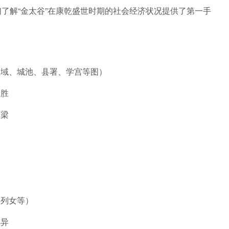
了解“金太谷”在康乾盛世时期的社会经济状况提供了第一手
疆域、城池、县署、学宫等图）
形胜
关梁
）
、列女等）
祥异