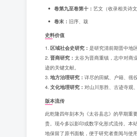
卷第九至卷第十：
艺文（收录相关诗
卷末：
旧序、跋
史料价值
1.
区域社会史研究：
是研究清前期晋中地
2.
晋商研究：
太谷为晋商重镇，志中对商
迹的关键文献。
3.
地方治理研究：
详尽的田赋、户籍、徭
4.
文化地理研究：
对山川形胜、古迹寺观
版本流传
此乾隆四年刻本为《太谷县志》的早期重
贵。现今多以影印或数字化形式流传。本站
地保留了原书面貌，便于研究者查阅与使