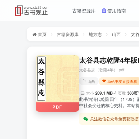
古籍资源库
使用指南
首页
古籍资源库
地方志
山西
太
太谷县志乾隆4年版P
太谷县志（乾隆4年）.pdf
山西
助站书友直接查看
大小
209.1 MB
页数
383页
此书为清代乾隆四年（1739
中社会变迁的核心史料。本站提
PDF
关注微信公众号免费获取提