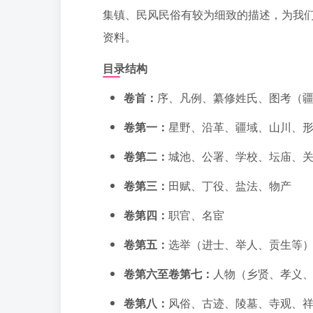
集镇、民风民俗有较为细致的描述，为我们
资料。
目录结构
卷首：
序、凡例、纂修姓氏、图考（
卷第一：
星野、沿革、疆域、山川、
卷第二：
城池、公署、学校、坛庙、
卷第三：
田赋、丁役、盐法、物产
卷第四：
职官、名宦
卷第五：
选举（进士、举人、贡生等
卷第六至卷第七：
人物（乡贤、孝义
卷第八：
风俗、古迹、陵墓、寺观、