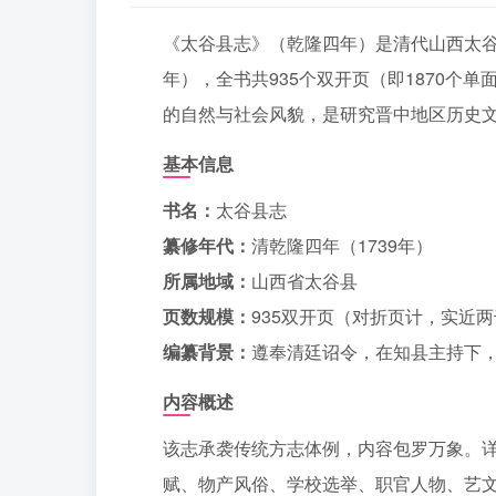
《太谷县志》（乾隆四年）是清代山西太谷
年），全书共935个双开页（即1870个
的自然与社会风貌，是研究晋中地区历史
基本信息
书名：
太谷县志
纂修年代：
清乾隆四年（1739年）
所属地域：
山西省太谷县
页数规模：
935双开页（对折页计，实近
编纂背景：
遵奉清廷诏令，在知县主持下
内容概述
该志承袭传统方志体例，内容包罗万象。
赋、物产风俗、学校选举、职官人物、艺