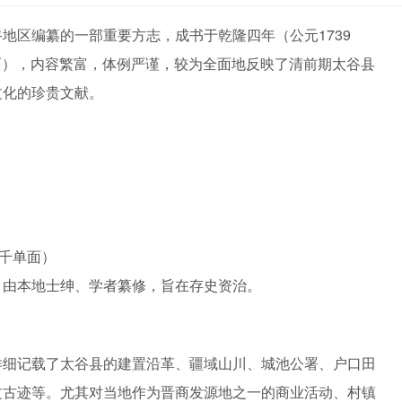
地区编纂的一部重要方志，成书于乾隆四年（公元1739
单面），内容繁富，体例严谨，较为全面地反映了清前期太谷县
文化的珍贵文献。
两千单面）
，由本地士绅、学者纂修，旨在存史资治。
详细记载了太谷县的建置沿革、疆域山川、城池公署、户口田
文古迹等。尤其对当地作为晋商发源地之一的商业活动、村镇