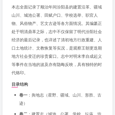
本志全面记录了顺治年间汾阳县的建置沿革、疆域
山川、城池公署、田赋户口、学校选举、职官人
物、风俗物产、艺文古迹等各方面情况。其编纂正
处于明清鼎革之际，志中不仅保留了明代汾阳社会
经济的最后记录，也详述了清初地方行政重建、人
口土地统计、文教恢复等实况，是观察王朝更迭期
地方社会变迁的珍贵窗口。志中对明末李自成起义
等事件在当地的波及亦有隐晦反映，具有独特的时
代烙印。
目录结构
卷一
：舆地志（星野、疆域、山川、形胜、古
迹）
卷二
：建置志（城池、公署、学校、坛庙、坊