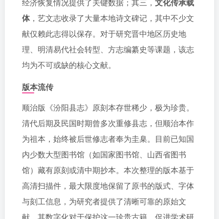
经济恢复情况提供了关键数据；其三，
文化传承载
体
，艺文志收录了大量本地诗文碑记，其中不少文
献仅赖此志得以保存。对于研究晋中地区历史地
理、明清易代社会转型、方志编纂史等课题，该志
均为不可或缺的核心文献。
版本流传
顺治版《汾阳县志》原刻本存世稀少，极为珍贵。
清代后期及民国时期曾多次重修县志，但顺治本作
为祖本，始终被后世修志者奉为圭臬。目前已知国
内少数大型图书馆（如国家图书馆、山西省图书
馆）藏有原刻或清中期抄本。本次整理的版本基于
高清扫描件，最大限度地保留了原书的版式、字体
与刻工信息，为研究者提供了清晰可靠的原始文
献。其数字化对于保护这一珍贵古籍、促进学术研