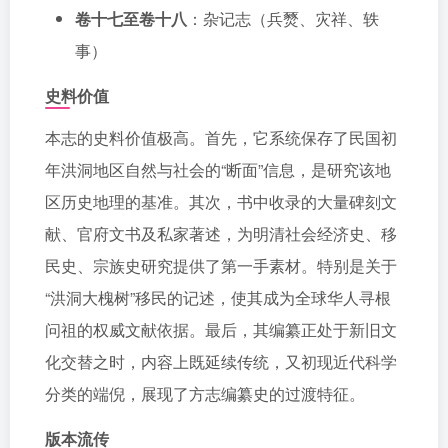
卷十七至卷十八
：杂记志（兵燹、灾祥、轶
事）
史料价值
本志的史料价值极高。首先，它系统保存了民国初
年洪洞地区自然与社会的“断面”信息，是研究该地
区历史地理的基准。其次，书中收录的大量碑刻文
献、官府文书及私家著述，为明清社会经济史、移
民史、宗族史研究提供了第一手素材。特别是关于
“洪洞大槐树”移民的记述，使其成为全球华人寻根
问祖的权威文献依据。最后，其编纂正处于新旧文
化交替之时，内容上既延续传统，又初现近代科学
分类的端倪，展现了方志编纂史的过渡特征。
版本流传