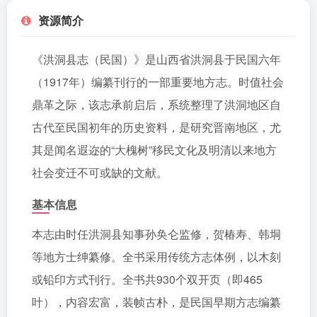
资源简介
《洪洞县志（民国）》是山西省洪洞县于民国六年
（1917年）编纂刊行的一部重要地方志。时值社会
鼎革之际，该志承前启后，系统整理了洪洞地区自
古代至民国初年的历史资料，是研究晋南地区，尤
其是闻名遐迩的“大槐树”移民文化及明清以来地方
社会变迁不可或缺的文献。
基本信息
本志由时任洪洞县知事孙奂仑监修，贺椿寿、韩垌
等地方士绅纂修。全书采用传统方志体例，以木刻
或铅印方式刊行。全书共930个双开页（即465
叶），内容宏富，装帧古朴，是民国早期方志编纂