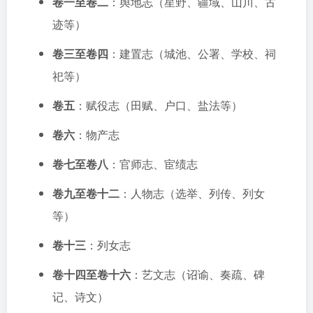
卷一至卷二
：舆地志（星野、疆域、山川、古
迹等）
卷三至卷四
：建置志（城池、公署、学校、祠
祀等）
卷五
：赋役志（田赋、户口、盐法等）
卷六
：物产志
卷七至卷八
：官师志、宦绩志
卷九至卷十二
：人物志（选举、列传、列女
等）
卷十三
：列女志
卷十四至卷十六
：艺文志（诏谕、奏疏、碑
记、诗文）