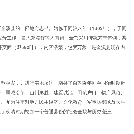
金溪县的一部地方志书。始修于同治八年（1869年），于同
县程芳主修，邑人郑浴修等人纂辑。全书采用传统方志体例，共
开页面（即590叶），内容浩繁，包罗万象，是金溪县现存内
文献档案，并进行实地采访，增补了自乾隆年间至同治时期近
野、疆域沿革、山川形胜、建置城池、田赋户口、物产风俗、
面。尤为注重对地方民生经济、文化教育、军事防御以及太平
映了晚清时期赣东一个普通县份的社会全貌与历史变迁。