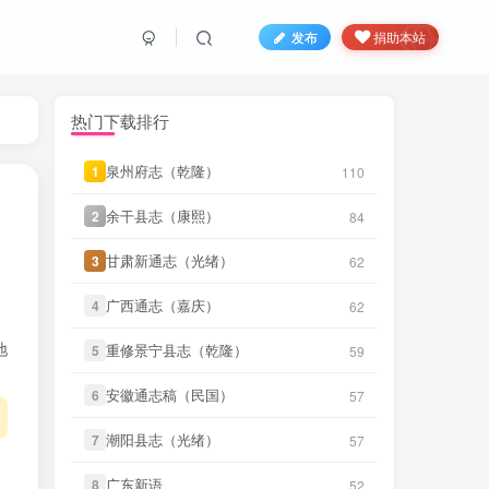
发布
捐助本站
微信书友
下载
《丹阳县志（光
17 分前
绪）》
微信访客免费下载
热门下载排行
微信书友
下载
《绍兴府志（乾
28 分前
泉州府志（乾隆）
泉州府志（乾隆）
1
1
110
110
隆）》
微信访客免费下载
余干县志（康熙）
余干县志（康熙）
2
2
84
84
微信书友
下载
《乾隆绍兴府志校记
58 分前
（民国）》
微信访客免费下载
甘肃新通志（光绪）
甘肃新通志（光绪）
3
3
62
62
微信书友
下载
《绍兴府志（康
1 小时前
广西通志（嘉庆）
广西通志（嘉庆）
4
4
62
62
熙）》
微信访客免费下载
地
重修景宁县志（乾隆）
重修景宁县志（乾隆）
5
5
59
59
微信书友
下载
《桂东县志（同
2 小时前
治）》
微信访客免费下载
安徽通志稿（民国）
安徽通志稿（民国）
6
6
57
57
微信书友
下载
《滋阳县志（光
2 小时前
潮阳县志（光绪）
潮阳县志（光绪）
7
7
57
57
绪）》
微信访客免费下载
广东新语
广东新语
8
8
52
52