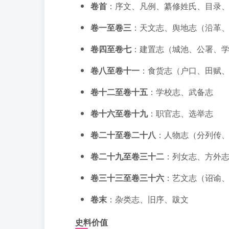
卷首
：序文、凡例、纂修姓氏、目录
卷一至卷三
：天文志、舆地志（沿革
卷四至卷七
：建置志（城池、公署、
卷八至卷十一
：食货志（户口、田赋
卷十二至卷十五
：学校志、武备志
卷十六至卷十九
：职官志、选举志
卷二十至卷二十八
：人物志（分列传
卷二十九至卷三十二
：列女志、方外
卷三十三至卷三十六
：艺文志（诏谕
卷末
：杂类志、旧序、跋文
史料价值