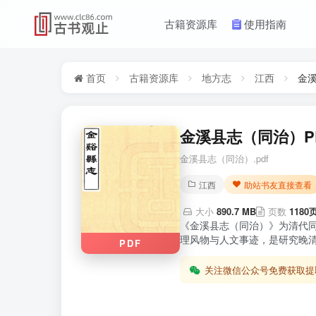
古籍资源库
使用指南
首页
古籍资源库
地方志
江西
金
金溪县志（同治）PD
金溪县志（同治）.pdf
江西
助站书友直接查看
大小
890.7 MB
页数
1180
《金溪县志（同治）》为清代同
理风物与人文事迹，是研究晚清
PDF
关注微信公众号免费获取提