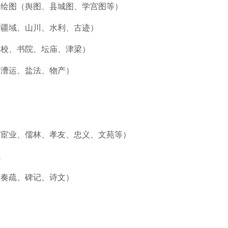
、绘图（舆图、县城图、学宫图等）
、疆域、山川、水利、古迹）
学校、书院、坛庙、津梁）
、漕运、盐法、物产）
、宦业、儒林、孝友、忠义、文苑等）
志
、奏疏、碑记、诗文）