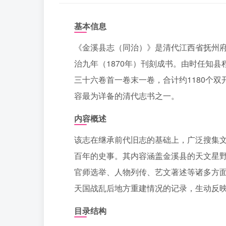
基本信息
《金溪县志（同治）》是清代江西省抚州府
治九年（1870年）刊刻成书。由时任知
三十六卷首一卷末一卷，合计约1180个双
容最为详备的清代志书之一。
内容概述
该志在继承前代旧志的基础上，广泛搜集
百年的史事。其内容涵盖金溪县的天文星
官师选举、人物列传、艺文著述等诸多方
天国战乱后地方重建情况的记录，生动反
目录结构