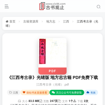
首页
古籍资源库
地方志
江西
江西考古录（光
绪）
PDF
《江西考古录》光绪版 地方志古籍 PDF免费下载
江西考古录（光绪）.pdf
江西
助站书友直接查看
关注公众号可免费获取
有效
83.5 MB
247页
1个
2次
大小
页数
文件
下载