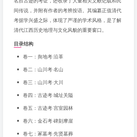
名胜古迹的考证，还收录了大量相关文献记载和民
间传说，并附有作者的考辨按语。其编纂正值清代
考据学兴盛之际，体现了严谨的学术风格，是了解
清代江西历史地理与文化风貌的重要窗口。
目录结构
卷一：舆地考·沿革
卷二：山川考·名山
卷三：山川考·大川
卷四：古迹考·城址关隘
卷五：古迹考·宫室园林
卷六：金石考·碑刻摩崖
卷七：冢墓考·先贤墓葬