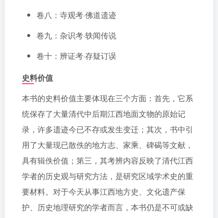
卷八：寺观考·佛道遗迹
卷九：杂识考·轶闻传说
卷十：辨证考·存疑订误
史料价值
本书的史料价值主要体现在三个方面：首先，它系
统保存了大量清代中后期江西地面文物的原始记
录，许多遗迹今已不存或发生变迁；其次，书中引
用了大量现已散佚的地方志、家乘、碑碣等文献，
具有辑佚价值；第三，其考辨内容反映了清代江西
学者的历史观与研究方法，是研究区域学术史的重
要材料。对于今天从事江西地方史、文化遗产保
护、历史地理研究的学者而言，本书仍是不可或缺