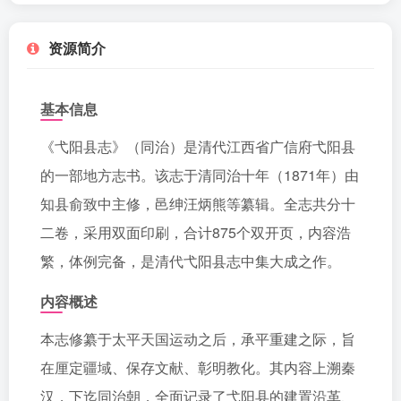
资源简介
基本信息
《弋阳县志》（同治）是清代江西省广信府弋阳县
的一部地方志书。该志于清同治十年（1871年）由
知县俞致中主修，邑绅汪炳熊等纂辑。全志共分十
二卷，采用双面印刷，合计875个双开页，内容浩
繁，体例完备，是清代弋阳县志中集大成之作。
内容概述
本志修纂于太平天国运动之后，承平重建之际，旨
在厘定疆域、保存文献、彰明教化。其内容上溯秦
汉，下迄同治朝，全面记录了弋阳县的建置沿革、