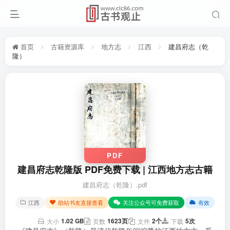
首页
古籍资源库
地方志
江西
建昌府志（乾
隆）
PDF
建昌府志乾隆版 PDF免费下载 | 江西地方志古籍
建昌府志（乾隆）.pdf
江西
助站书友直接查看
关注公众号可免费获取
有效
1.02 GB
1623页
2个
5次
大小
页数
文件
下载