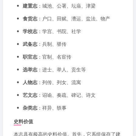
建置志
：城池、公署、坛庙、津梁
食货志
：户口、田赋、漕运、盐法、物产
学校志
：学宫、书院、社学
武备志
：兵制、驿传
职官志
：官制、名宦传
选举志
：进士、举人、贡生等
人物志
：列传、列女、流寓
艺文志
：诏谕、奏疏、碑记、诗文
杂类志
：祥异、轶事
史料价值
本志具有极高的史料价值。首先，它系统保存了建