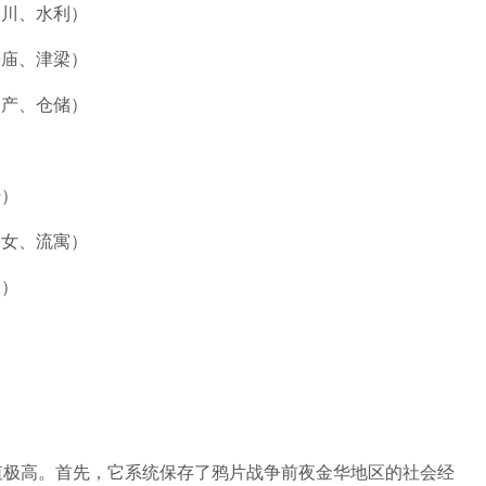
山川、水利）
坛庙、津梁）
物产、仓储）
传）
列女、流寓）
文）
）
）
值极高。首先，它系统保存了鸦片战争前夜金华地区的社会经