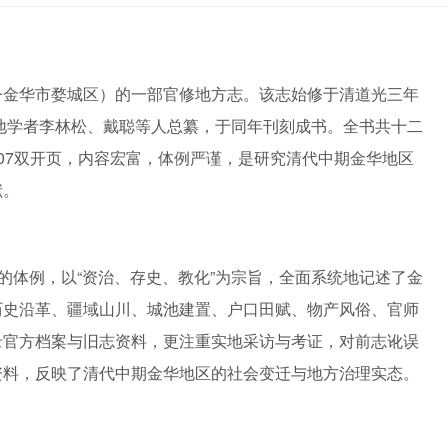
今金华市婺城区）的一部官修地方志。该志始修于清道光三年
本地学者李林松、戴聪等人总纂，于同年刊刻成书。全书共十二
07双开页，内容宏富，体例严谨，是研究清代中期金华地区
献。
”的体例，以“资治、存史、教化”为宗旨，全面系统地记述了金
历史沿革、疆域山川、城池建置、户口田赋、物产风俗、官师
录官方档案与旧志资料，更注重实地采访与考证，对前志讹误
资料，反映了清代中期金华地区的社会变迁与地方治理实态。