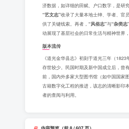
济数据，如详细的田赋、户口数字，是研
“艺文志”
收录了大量本地士绅、学者、官
供了关键线索。再者，
“风俗志”
与
“杂类志
动展现了基层社会的日常生活与精神世界
版本流传
《道光金华县志》初刻于道光三年（1823
存世较少。民国时期及新中国成立后，曾
前，国内外多家大型图书馆（如中国国家
古籍数字化工程的推进，该志的清晰影印本
者的查阅与利用。
内容预览（前 8 / 607 页）