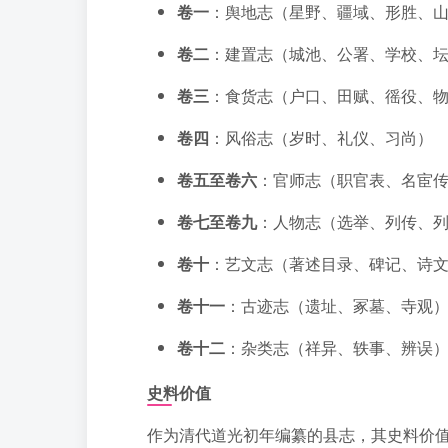
卷一
：舆地志（星野、疆域、形胜、
卷二
：建置志（城池、公署、学校、
卷三
：食货志（户口、田赋、徭役、
卷四
：风俗志（岁时、礼仪、习尚）
卷五至卷六
：官师志（职官表、名宦
卷七至卷九
：人物志（选举、列传、
卷十
：艺文志（著述目录、碑记、诗
卷十一
：古迹志（遗址、冢墓、寺观
卷十二
：杂类志（祥异、轶事、辨误
史料价值
作为清代道光初年编纂的县志，其史料价