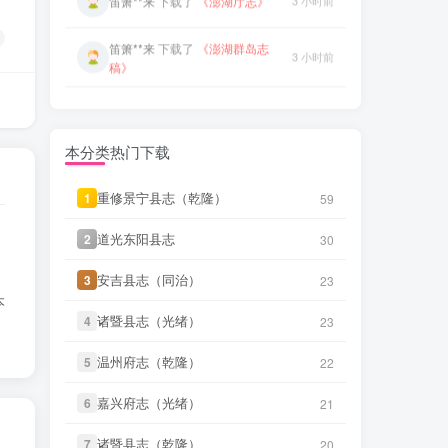
治）》
笛箫**来
下载了
《澎湖群岛志
3 小时前
稿》
笛箫**来
下载了
《丹噶尔厅志
3 小时前
（光绪）》
笛箫**来
下载了
《康熙台湾府
3 小时前
志》
微信书友
下载
《续纂扬州府志（同
55 分前
治）》
笛箫**来
下载了
《甲午新修台湾
微信访客免费下载
3 小时前
澎湖志》
本分类热门下载
微信书友
下载
《渠县志（民国）》
1 小时前
笛箫**来
下载了
《海东札记（乾
微信访客免费下载
3 小时前
重修景宁县志（乾隆）
重修景宁县志（乾隆）
1
1
59
59
隆）》
微信书友
下载
《正定府志（乾
道光东阳县志
道光东阳县志
2
2
30
30
1 小时前
笛箫**来
下载了
《东瀛识略（同
隆）》
微信访客免费下载
3 小时前
治）》
安吉县志（同治）
安吉县志（同治）
3
3
23
23
微信书友
下载
《独山县志（民
本
2 小时前
笛箫**来
下载了
《东槎纪略（同
国）》
微信访客免费下载
3 小时前
诸暨县志（光绪）
诸暨县志（光绪）
4
4
治）》
23
23
微信书友
下载
《泰顺分疆录（同
温州府志（乾隆）
温州府志（乾隆）
笛箫**来
下载了
《淡水厅志（同
5
5
3 小时前
22
22
治）》
3 小时前
微信访客免费下载
治）》
嘉兴府志（光绪）
嘉兴府志（光绪）
6
6
21
21
笛箫**来
下载了
《台海采风图
笛箫**来
下载了
《丹噶尔厅志
3 小时前
3 小时前
考》
（光绪）》
诸暨县志（乾隆）
诸暨县志（乾隆）
7
7
20
20