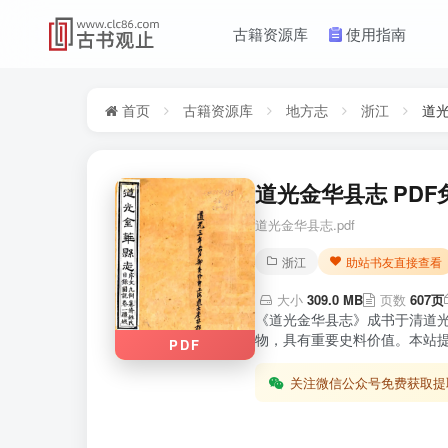
古籍资源库
使用指南
首页
古籍资源库
地方志
浙江
道
道光金华县志 PDF
道光金华县志.pdf
浙江
助站书友直接查看
大小
309.0 MB
页数
607页
《道光金华县志》成书于清道
物，具有重要史料价值。本站提
PDF
关注微信公众号免费获取提