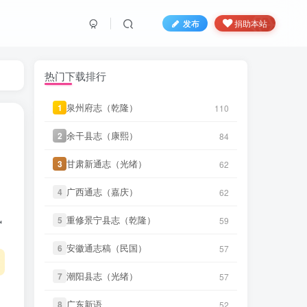
发布
捐助本站
热门下载排行
微信书友
下载
《续纂扬州府志（同
55 分前
治）》
微信访客免费下载
泉州府志（乾隆）
泉州府志（乾隆）
1
1
110
110
微信书友
下载
《渠县志（民国）》
1 小时前
微信访客免费下载
余干县志（康熙）
余干县志（康熙）
2
2
84
84
微信书友
下载
《正定府志（乾
甘肃新通志（光绪）
甘肃新通志（光绪）
3
3
62
62
1 小时前
隆）》
微信访客免费下载
广西通志（嘉庆）
广西通志（嘉庆）
4
4
62
62
微信书友
下载
《独山县志（民
2 小时前
国）》
微信访客免费下载
风
重修景宁县志（乾隆）
重修景宁县志（乾隆）
5
5
59
59
微信书友
下载
《泰顺分疆录（同
安徽通志稿（民国）
安徽通志稿（民国）
6
6
57
57
3 小时前
治）》
微信访客免费下载
潮阳县志（光绪）
潮阳县志（光绪）
7
7
57
57
笛箫**来
下载了
《台海采风图
3 小时前
考》
广东新语
广东新语
8
8
52
52