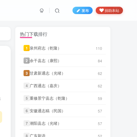
发布
捐助本站
热门下载排行
泉州府志（乾隆）
泉州府志（乾隆）
1
1
110
110
笛箫**来
下载了
《台湾省通志 卷
11 秒前
二》
余干县志（康熙）
余干县志（康熙）
2
2
84
84
笛箫**来
下载了
《台湾论》
36 秒前
甘肃新通志（光绪）
甘肃新通志（光绪）
3
3
62
62
笛箫**来
下载了
《台湾考察报告
广西通志（嘉庆）
广西通志（嘉庆）
4
4
62
62
1 分前
（民国）》
是
重修景宁县志（乾隆）
重修景宁县志（乾隆）
5
5
59
59
笛箫**来
下载了
《台湾半月记（民
2 分前
国）》
安徽通志稿（民国）
安徽通志稿（民国）
6
6
57
57
笛箫**来
下载了
《台海使槎录（光
3 分前
潮阳县志（光绪）
潮阳县志（光绪）
7
7
57
57
绪）》
广东新语
广东新语
8
8
52
52