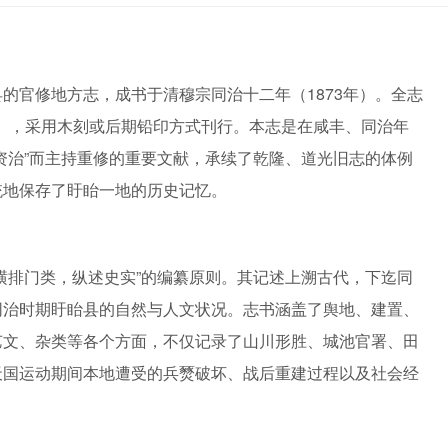
的官修地方志，成书于清穆宗同治十二年（1873年）。全志
4面），采用木刻或后期铅印方式刊行。本志是在咸丰、同治年
资治”而主持重修的重要文献，承续了乾隆、道光旧志的体例
统地保存了盱眙一地的历史记忆。
横排门类，纵述史实”的编纂原则。其记述上溯古代，下迄同
同治时期盱眙县的自然与人文状况。志书涵盖了舆地、建置、
艺文、杂类等各个方面，不仅记录了山川形胜、城池官署、田
天国运动期间本地遭受的兵燹破坏、战后重建过程以及社会经