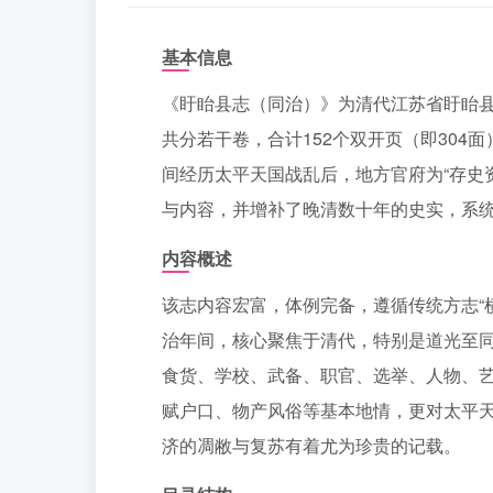
基本信息
《盱眙县志（同治）》为清代江苏省盱眙县
共分若干卷，合计152个双开页（即30
间经历太平天国战乱后，地方官府为“存史
与内容，并增补了晚清数十年的史实，系
内容概述
该志内容宏富，体例完备，遵循传统方志“
治年间，核心聚焦于清代，特别是道光至
食货、学校、武备、职官、选举、人物、
赋户口、物产风俗等基本地情，更对太平
济的凋敝与复苏有着尤为珍贵的记载。