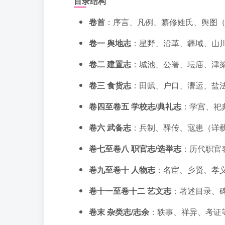
目录结构
卷首
：序言、凡例、纂修姓氏、舆图
卷一 舆地志
：星野、沿革、疆域、山
卷二 建置志
：城池、公署、坛庙、津
卷三 食货志
：田赋、户口、漕运、盐
卷四至卷五 学校志/典礼志
：学宫、祀
卷六 武备志
：兵制、驿传、寇患（详
卷七至卷八 职官志/选举志
：历代职官
卷九至卷十 人物志
：名宦、乡贤、孝
卷十一至卷十二 艺文志
：著述目录、
卷末 杂类志/志余
：轶事、祥异、考证