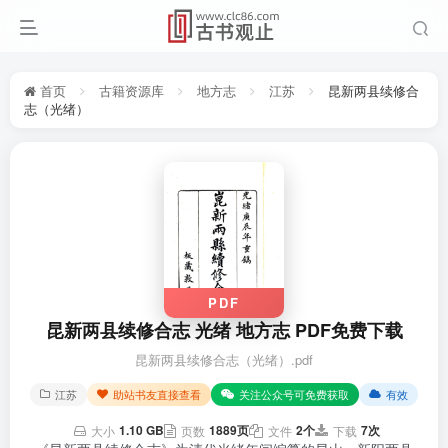
首页
古籍资源库
地方志
江苏
昆新两县续修合
志（光绪）
PDF
昆新两县续修合志 光绪 地方志 PDF免费下载
昆新两县续修合志（光绪）.pdf
江苏
助站书友直接查看
关注公众号可免费获取
有效
1.10 GB
1889页
2个
7次
大小
页数
文件
下载