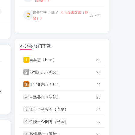
微信书友
下载
《晋州志（康熙）》
52 分前
隆）》
4 小时前
微信访客免费下载
笛箫**来
下载了
《台阳笔记（嘉
53 分前
微信书友
下载
《武缘县志（道
庆）》
5 小时前
光）》
微信访客免费下载
笛箫**来
下载了
《台湾杂记（光
53 分前
微信书友
下载
《青浦县志（光绪）
绪）》
5 小时前
本分类热门下载
(2个分卷)》
微信访客免费下载
微信书友
下载
《东平县志（民
1 小时前
笛箫**来
下载了
《创修渭源县志
国）》
吴县志（民国）
吴县志（民国）
1
1
48
48
微信访客免费下载
48 分前
（民国）》
苏州府志（乾隆）
苏州府志（乾隆）
微信书友
下载
《大同府志（乾
2
2
32
32
3 小时前
笛箫**来
下载了
《成县新志（乾
隆）》
微信访客免费下载
49 分前
隆）》
江宁县志（万历）
江宁县志（万历）
3
3
28
28
本
微信书友
下载
《晋州志（康熙）》
4 小时前
笛箫**来
下载了
《安西县新志目录
常熟县志（崇祯）
常熟县志（崇祯）
49 分前
4
4
25
25
微信访客免费下载
（民国）》
江苏全省舆图（光绪）
江苏全省舆图（光绪）
微信书友
下载
《武缘县志（道
5
5
24
24
笛箫**来
下载了
《安定县志（康
5 小时前
50 分前
光）》
微信访客免费下载
熙）》
金陵古今图考（民国）
金陵古今图考（民国）
6
6
24
24
微信书友
下载
《青浦县志（光绪）
笛箫**来
下载了
《诸罗县志（康
5 小时前
51 分前
(2个分卷)》
苏州府志（同治）
苏州府志（同治）
7
7
微信访客免费下载
23
23
熙）》