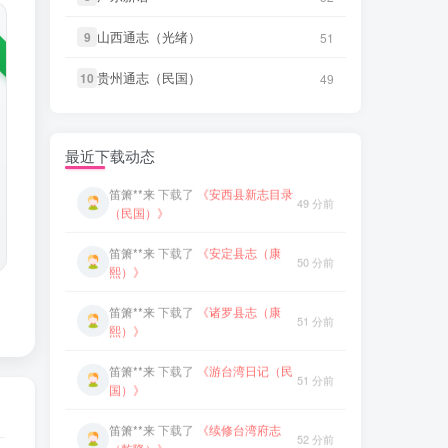
笛箫**来
下载了
《创修渭源县志
山西通志（光绪）
山西通志（光绪）
9
9
51
51
笛箫**来
下载了
《游台湾日记（民
48 分前
51 分前
（民国）》
国）》
贵州通志（民国）
贵州通志（民国）
10
10
49
49
笛箫**来
下载了
《成县新志（乾
笛箫**来
下载了
《续修台湾府志
49 分前
52 分前
隆）》
（乾隆）》
笛箫**来
下载了
《安西县新志目录
最近下载动态
笛箫**来
下载了
《小琉球漫志（乾
49 分前
52 分前
（民国）》
隆）》
笛箫**来
下载了
《安定县志（康
笛箫**来
下载了
《台阳笔记（嘉
50 分前
53 分前
熙）》
庆）》
笛箫**来
下载了
《诸罗县志（康
笛箫**来
下载了
《台湾杂记（光
51 分前
53 分前
熙）》
绪）》
笛箫**来
下载了
《游台湾日记（民
微信书友
下载
《东平县志（民
51 分前
1 小时前
国）》
国）》
微信访客免费下载
笛箫**来
下载了
《续修台湾府志
微信书友
下载
《大同府志（乾
52 分前
3 小时前
（乾隆）》
隆）》
微信访客免费下载
笛箫**来
下载了
《小琉球漫志（乾