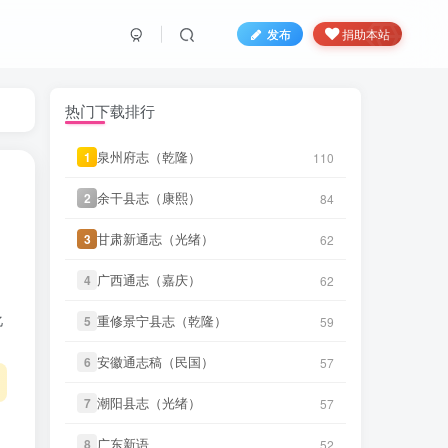
发布
捐助本站
热门下载排行
泉州府志（乾隆）
泉州府志（乾隆）
1
1
110
110
笛箫**来
下载了
《创修渭源县志
余干县志（康熙）
余干县志（康熙）
2
2
84
84
48 分前
（民国）》
甘肃新通志（光绪）
甘肃新通志（光绪）
3
3
62
62
笛箫**来
下载了
《成县新志（乾
49 分前
隆）》
广西通志（嘉庆）
广西通志（嘉庆）
4
4
62
62
笛箫**来
下载了
《安西县新志目录
化
49 分前
重修景宁县志（乾隆）
重修景宁县志（乾隆）
5
5
59
59
（民国）》
安徽通志稿（民国）
安徽通志稿（民国）
6
6
57
57
笛箫**来
下载了
《安定县志（康
50 分前
熙）》
潮阳县志（光绪）
潮阳县志（光绪）
7
7
57
57
笛箫**来
下载了
《诸罗县志（康
51 分前
广东新语
广东新语
8
8
52
52
熙）》