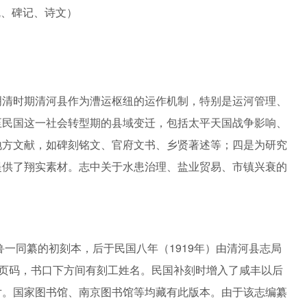
疏、碑记、诗文）
明清时期清河县作为漕运枢纽的运作机制，特别是运河管理、
至民国这一社会转型期的县域变迁，包括太平天国战争影响、
地方文献，如碑刻铭文、官府文书、乡贤著述等；四是为研究
提供了翔实素材。志中关于水患治理、盐业贸易、市镇兴衰的
鲁一同纂的初刻本，后于民国八年（1919年）由清河县志局
次页码，书口下方间有刻工姓名。民国补刻时增入了咸丰以后
片。国家图书馆、南京图书馆等均藏有此版本。由于该志编纂