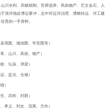
、山川水利、田赋税制、官师选举、风俗物产、艺文金石、人
由于清河地处漕运要冲，志中对运河治理、漕粮转运、河工建
了珍贵的一手资料。
（县境图、城池图、学宫图等）
沿革、山川、风俗、物产）
学校、坛庙、津梁）
漕运、盐法、仓储）
政绩）
贡生、武科、封荫）
贤、孝义、列女、流寓、方外）