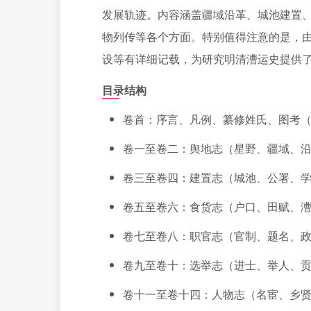
发展轨迹。内容涵盖疆域沿革、城池建置
物列传等各个方面。特别值得注意的是，
设等有详细记载，为研究明清漕运史提供
目录结构
卷首：序言、凡例、纂修姓氏、图考
卷一至卷二：舆地志（星野、疆域、
卷三至卷四：建置志（城池、公署、
卷五至卷六：食货志（户口、田赋、
卷七至卷八：职官志（官制、题名、
卷九至卷十：选举志（进士、举人、
卷十一至卷十四：人物志（名宦、乡