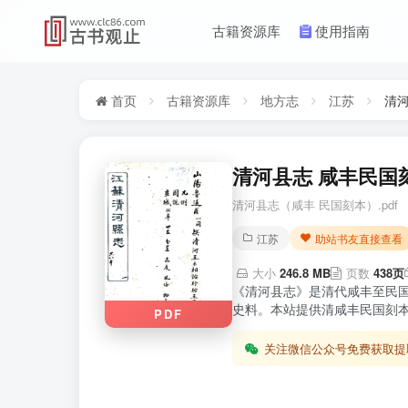
古籍资源库
使用指南
首页
古籍资源库
地方志
江苏
清
清河县志 咸丰民国刻
清河县志（咸丰 民国刻本）.pdf
江苏
助站书友直接查看
大小
246.8 MB
页数
438页
《清河县志》是清代咸丰至民
史料。本站提供清咸丰民国刻本
PDF
关注微信公众号免费获取提