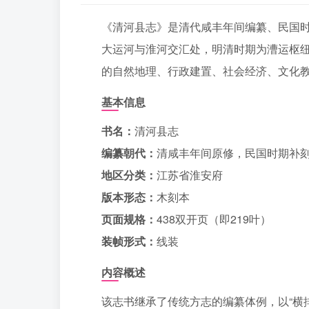
《清河县志》是清代咸丰年间编纂、民国
大运河与淮河交汇处，明清时期为漕运枢
的自然地理、行政建置、社会经济、文化
基本信息
书名：
清河县志
编纂朝代：
清咸丰年间原修，民国时期补
地区分类：
江苏省淮安府
版本形态：
木刻本
页面规格：
438双开页（即219叶）
装帧形式：
线装
内容概述
该志书继承了传统方志的编纂体例，以“横