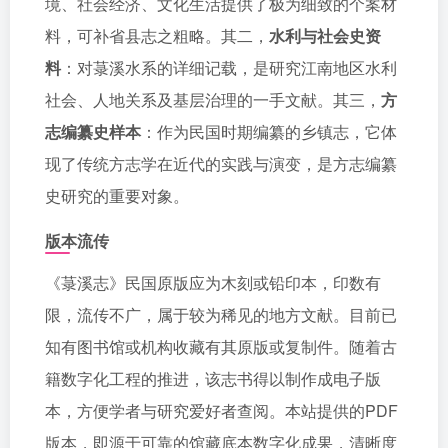
境、社会经济、文化生活提供了极为细致的个案材
料，可补省县志之粗略。其二，
水利与社会史资
料
：对菉溪水系的详细记载，是研究江南地区水利
社会、人地关系及基层治理的一手文献。其三，
方
志编纂史样本
：作为民国时期编纂的乡镇志，它体
现了传统方志学在近代的实践与演变，是方志编纂
史研究的重要对象。
版本流传
《菉溪志》民国原版应为木刻或铅印本，印数有
限，流传不广，属于较为稀见的地方文献。目前已
知有图书馆或机构收藏有其原版或复制件。随着古
籍数字化工程的推进，该志书得以制作成电子版
本，方便学者与研究爱好者查阅。本站提供的PDF
版本，即源于可靠的馆藏底本数字化成果，清晰度