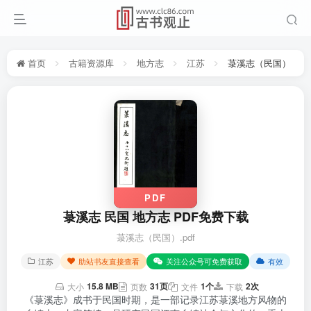
首页
古籍资源库
地方志
江苏
菉溪志（民国）
PDF
菉溪志 民国 地方志 PDF免费下载
菉溪志（民国）.pdf
江苏
助站书友直接查看
关注公众号可免费获取
有效
15.8 MB
31页
1个
2次
大小
页数
文件
下载
《菉溪志》成书于民国时期，是一部记录江苏菉溪地方风物的