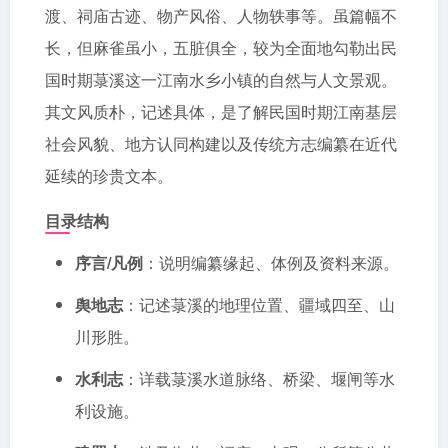
渡、祠庙古迹、物产风俗、人物轶事等。虽篇幅不
长，但麻雀虽小，五脏俱全，较为全面地勾勒出民
国时期菉溪这一江南水乡小镇的自然与人文景观。
其文风质朴，记述具体，是了解民国时期江南基层
社会风貌、地方认同构建以及传统方志编纂在近代
延续的珍贵文本。
目录结构
序言/凡例
：说明编纂缘起、体例及资料来源。
舆地志
：记述菉溪的地理位置、疆域四至、山
川形胜。
水利志
：详载菉溪水道脉络、桥梁、堰闸等水
利设施。