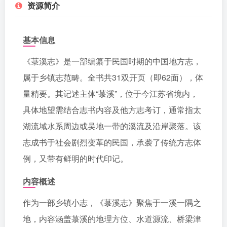
资源简介
基本信息
《菉溪志》是一部编纂于民国时期的中国地方志，
属于乡镇志范畴。全书共31双开页（即62面），体
量精要。其记述主体“菉溪”，位于今江苏省境内，
具体地望需结合志书内容及他方志考订，通常指太
湖流域水系周边或吴地一带的溪流及沿岸聚落。该
志成书于社会剧烈变革的民国，承袭了传统方志体
例，又带有鲜明的时代印记。
内容概述
作为一部乡镇小志，《菉溪志》聚焦于一溪一隅之
地，内容涵盖菉溪的地理方位、水道源流、桥梁津