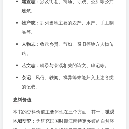
建置志
：涉及街巷、祠庙、寺观、公所等公共
建筑。
物产志
：罗列当地主要的农产、水产、手工制
品等。
人物志
：收录乡贤、节妇、耆旧等地方人物传
略。
艺文志
：辑录与菉溪相关的诗文、碑记等。
杂记
：风俗、轶闻、祥异等未能归入上述各类
的记载。
史料价值
本书的史料价值主要体现在三个方面：其一，
微观
地域研究
：为研究民国时期江南特定乡镇的自然环