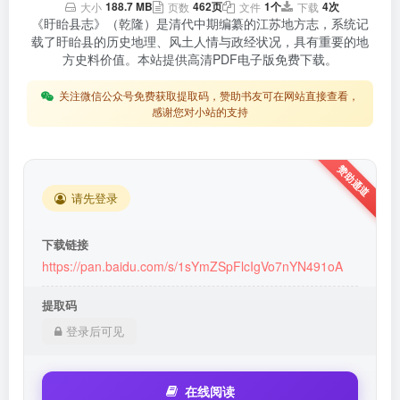
188.7 MB
462页
1个
4次
大小
页数
文件
下载
《盱眙县志》（乾隆）是清代中期编纂的江苏地方志，系统记
载了盱眙县的历史地理、风土人情与政经状况，具有重要的地
方史料价值。本站提供高清PDF电子版免费下载。
关注微信公众号免费获取提取码，赞助书友可在网站直接查看，
感谢您对小站的支持
请先登录
下载链接
https://pan.baidu.com/s/1sYmZSpFlcIgVo7nYN491oA
提取码
登录后可见
在线阅读