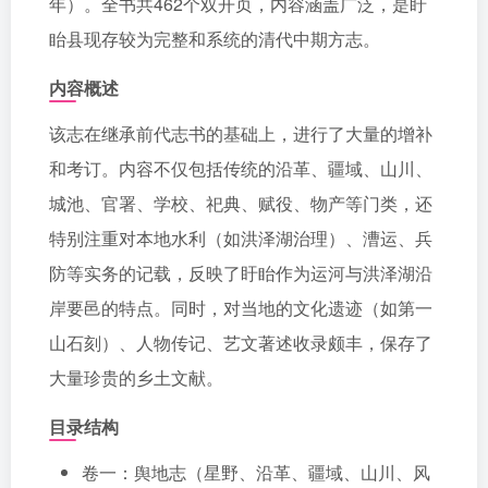
年）。全书共462个双开页，内容涵盖广泛，是盱
眙县现存较为完整和系统的清代中期方志。
内容概述
该志在继承前代志书的基础上，进行了大量的增补
和考订。内容不仅包括传统的沿革、疆域、山川、
城池、官署、学校、祀典、赋役、物产等门类，还
特别注重对本地水利（如洪泽湖治理）、漕运、兵
防等实务的记载，反映了盱眙作为运河与洪泽湖沿
岸要邑的特点。同时，对当地的文化遗迹（如第一
山石刻）、人物传记、艺文著述收录颇丰，保存了
大量珍贵的乡土文献。
目录结构
卷一：舆地志（星野、沿革、疆域、山川、风