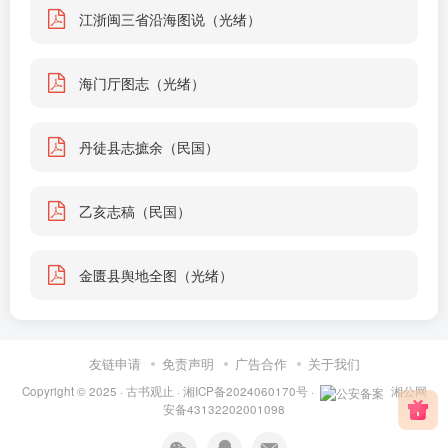
江浙闽三省沿海图说（光绪）
海门厅图志（光绪）
丹徒县志摭余（民国）
乙亥志稿（民国）
金匮县舆地全图（光绪）
友链申请
免责声明
广告合作
关于我们
Copyright © 2025 ·
古书观止
·
湘ICP备2024060170号
·
湘公网
安备43132202001098