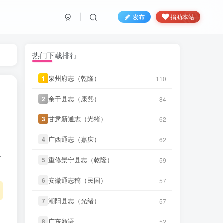
发布
捐助本站
热门下载排行
泉州府志（乾隆）
泉州府志（乾隆）
1
1
110
110
余干县志（康熙）
余干县志（康熙）
2
2
84
84
甘肃新通志（光绪）
甘肃新通志（光绪）
3
3
62
62
广西通志（嘉庆）
广西通志（嘉庆）
4
4
62
62
研
重修景宁县志（乾隆）
重修景宁县志（乾隆）
5
5
59
59
安徽通志稿（民国）
安徽通志稿（民国）
6
6
57
57
潮阳县志（光绪）
潮阳县志（光绪）
7
7
57
57
广东新语
广东新语
8
8
52
52