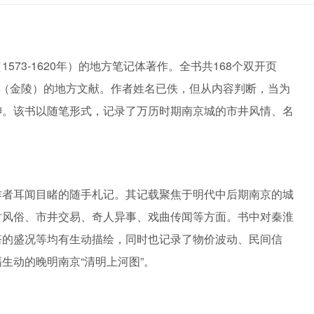
73-1620年）的地方笔记体著作。全书共168个双开页
京（金陵）的地方文献。作者姓名已佚，但从内容判断，当为
绅。该书以随笔形式，记录了万历时期南京城的市井风情、名
作者耳闻目睹的随手札记。其记载聚焦于明代中后期南京的城
时风俗、市井交易、奇人异事、戏曲传闻等方面。书中对秦淮
塔的盛况等均有生动描绘，同时也记录了物价波动、民间信
生动的晚明南京“清明上河图”。