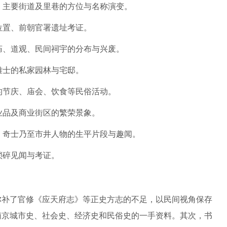
、主要街道及里巷的方位与名称演变。
位置、前朝官署遗址考证。
庙、道观、民间祠宇的分布与兴废。
雅士的私家园林与宅邸。
的节庆、庙会、饮食等民俗活动。
业品及商业街区的繁荣景象。
、奇士乃至市井人物的生平片段与趣闻。
琐碎见闻与考证。
弥补了官修《应天府志》等正史方志的不足，以民间视角保存
南京城市史、社会史、经济史和民俗史的一手资料。其次，书