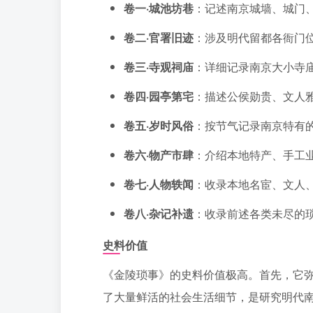
卷一·城池坊巷
：记述南京城墙、城门
卷二·官署旧迹
：涉及明代留都各衙门
卷三·寺观祠庙
：详细记录南京大小寺
卷四·园亭第宅
：描述公侯勋贵、文人
卷五·岁时风俗
：按节气记录南京特有
卷六·物产市肆
：介绍本地特产、手工
卷七·人物轶闻
：收录本地名宦、文人
卷八·杂记补遗
：收录前述各类未尽的
史料价值
《金陵琐事》的史料价值极高。首先，它
了大量鲜活的社会生活细节，是研究明代