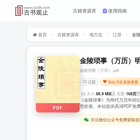
古籍资源库
使用指南
首页
古籍资源库
地方志
江苏
金
金陵琐事（万历）明
金陵琐事（万历）.pdf
江苏
助站书友直接查看
大小
88.9 MB
页数
168页
《金陵琐事》为明代万历年间
究价值。本站提供高清PDF免
PDF
关注微信公众号免费获取提