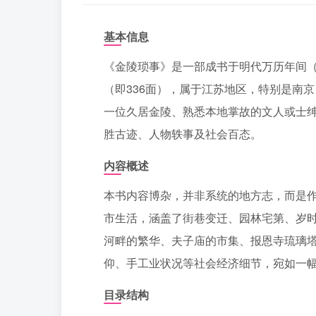
基本信息
《金陵琐事》是一部成书于明代万历年间（15
（即336面），属于江苏地区，特别是南
一位久居金陵、熟悉本地掌故的文人或士
胜古迹、人物轶事及社会百态。
内容概述
本书内容博杂，并非系统的地方志，而是
市生活，涵盖了街巷变迁、园林宅第、岁
河畔的繁华、夫子庙的市集、报恩寺琉璃
仰、手工业状况等社会经济细节，宛如一幅
目录结构