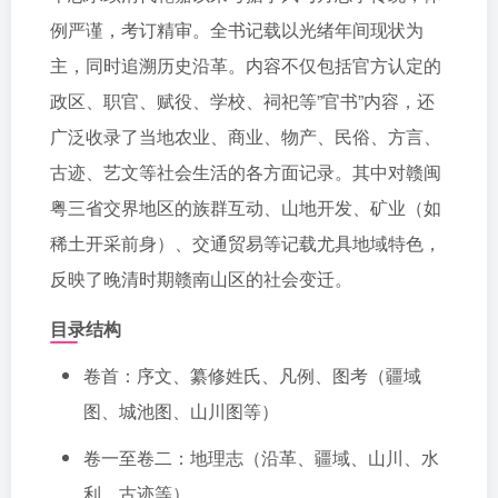
例严谨，考订精审。全书记载以光绪年间现状为
主，同时追溯历史沿革。内容不仅包括官方认定的
政区、职官、赋役、学校、祠祀等”官书”内容，还
广泛收录了当地农业、商业、物产、民俗、方言、
古迹、艺文等社会生活的各方面记录。其中对赣闽
粤三省交界地区的族群互动、山地开发、矿业（如
稀土开采前身）、交通贸易等记载尤具地域特色，
反映了晚清时期赣南山区的社会变迁。
目录结构
卷首：序文、纂修姓氏、凡例、图考（疆域
图、城池图、山川图等）
卷一至卷二：地理志（沿革、疆域、山川、水
利、古迹等）