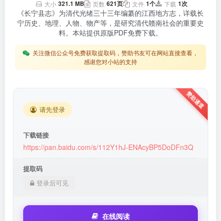
321.1 MB
621页
1个
1次
大小
页数
文件
下载
《长宁县志》为清代光绪三十三年编纂的江西地方志，详载长
宁历史、地理、人物、物产等，是研究清代赣南社会的重要史
料。本站提供原版PDF免费下载。
关注微信公众号免费获取提取码，赞助书友可在网站直接查看，
感谢您对小站的支持
请先登录
下载链接
https://pan.baidu.com/s/112Y1hJ-ENAcyBP5DoDFn3Q
提取码
登录后可见
在线阅读