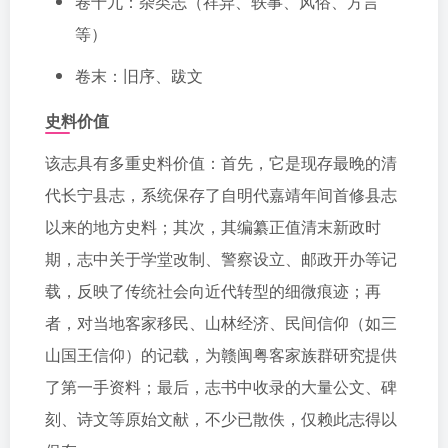
卷十九：杂类志（祥异、轶事、风俗、方言
等）
卷末：旧序、跋文
史料价值
该志具有多重史料价值：首先，它是现存最晚的清
代长宁县志，系统保存了自明代嘉靖年间首修县志
以来的地方史料；其次，其编纂正值清末新政时
期，志中关于学堂改制、警察设立、邮政开办等记
载，反映了传统社会向近代转型的细微痕迹；再
者，对当地客家移民、山林经济、民间信仰（如三
山国王信仰）的记载，为赣闽粤客家族群研究提供
了第一手资料；最后，志书中收录的大量公文、碑
刻、诗文等原始文献，不少已散佚，仅赖此志得以