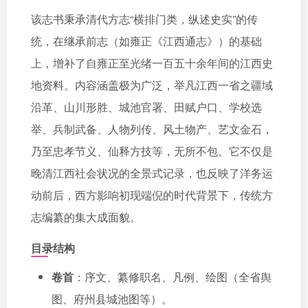
该志书秉承清代方志“横排门类，纵述史实”的传
统，在继承前志（如雍正《江西通志》）的基础
上，增补了自雍正至光绪一百五十余年间的江西史
地资料。内容涵盖极为广泛，举凡江西一省之疆域
沿革、山川形胜、城池官署、田赋户口、学校选
举、兵制武备、人物列传、风土物产、艺文金石，
乃至忠孝节义、仙释方技等，无所不包。它不仅是
晚清江西社会状况的全景式记录，也反映了洋务运
动前后，西方影响初现端倪的时代背景下，传统方
志编纂的集大成面貌。
目录结构
卷首
：序文、纂修职名、凡例、绘图（全省舆
图、府州县城池图等）。