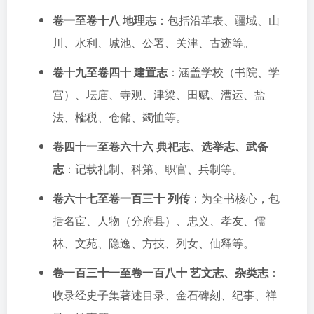
卷一至卷十八 地理志
：包括沿革表、疆域、山
川、水利、城池、公署、关津、古迹等。
卷十九至卷四十 建置志
：涵盖学校（书院、学
宫）、坛庙、寺观、津梁、田赋、漕运、盐
法、榷税、仓储、蠲恤等。
卷四十一至卷六十六 典祀志、选举志、武备
志
：记载礼制、科第、职官、兵制等。
卷六十七至卷一百三十 列传
：为全书核心，包
括名宦、人物（分府县）、忠义、孝友、儒
林、文苑、隐逸、方技、列女、仙释等。
卷一百三十一至卷一百八十 艺文志、杂类志
：
收录经史子集著述目录、金石碑刻、纪事、祥