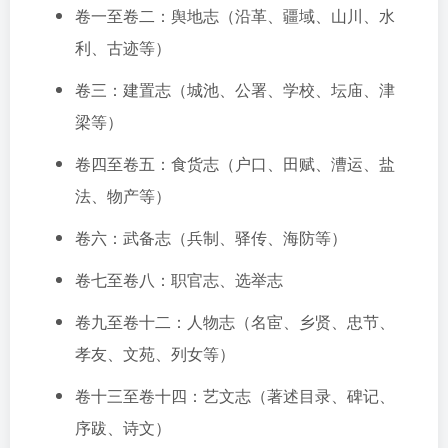
卷一至卷二：舆地志（沿革、疆域、山川、水
利、古迹等）
卷三：建置志（城池、公署、学校、坛庙、津
梁等）
卷四至卷五：食货志（户口、田赋、漕运、盐
法、物产等）
卷六：武备志（兵制、驿传、海防等）
卷七至卷八：职官志、选举志
卷九至卷十二：人物志（名宦、乡贤、忠节、
孝友、文苑、列女等）
卷十三至卷十四：艺文志（著述目录、碑记、
序跋、诗文）