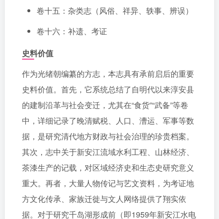
卷十五：杂类志（风俗、祥异、轶事、辨误）
卷十六：补遗、考证
史料价值
作为光绪朝编纂的方志，本志具有承前启后的重要
史料价值。首先，它系统总结了自明代以来淳安县
的建制沿革与社会变迁，尤其在“食货”“武备”等卷
中，详细记录了晚清赋税、人口、漕运、军事等数
据，是研究清代地方财政与社会治理的珍贵档案。
其次，志中关于新安江流域水利工程、山林经济、
茶漆生产的记载，对区域经济史和生态史研究意义
重大。再者，大量人物传记与艺文资料，为考证地
方文化传承、家族迁徙与文人网络提供了翔实依
据。对于研究千岛湖形成前（即1959年新安江水电