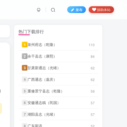
发布
捐助本站
微信书友
下载
《阳谷县志（康
12 分前
热门下载排行
熙）》
微信访客免费下载
微信书友
下载
《广东通志稿（民
泉州府志（乾隆）
泉州府志（乾隆）
1
1
110
110
18 分前
国）册01-15》
微信访客免费下载
余干县志（康熙）
余干县志（康熙）
2
2
84
84
微信书友
下载
《丹阳县志（光
5 小时前
绪）》
微信访客免费下载
甘肃新通志（光绪）
甘肃新通志（光绪）
3
3
62
62
微信书友
下载
《绍兴府志（乾
广西通志（嘉庆）
广西通志（嘉庆）
4
4
62
62
5 小时前
隆）》
微信访客免费下载
的
重修景宁县志（乾隆）
重修景宁县志（乾隆）
5
5
59
59
微信书友
下载
《乾隆绍兴府志校记
6 小时前
（民国）》
微信访客免费下载
安徽通志稿（民国）
安徽通志稿（民国）
6
6
57
57
微信书友
下载
《绍兴府志（康
潮阳县志（光绪）
潮阳县志（光绪）
7
7
57
57
6 小时前
熙）》
微信访客免费下载
广东新语
广东新语
8
8
52
52