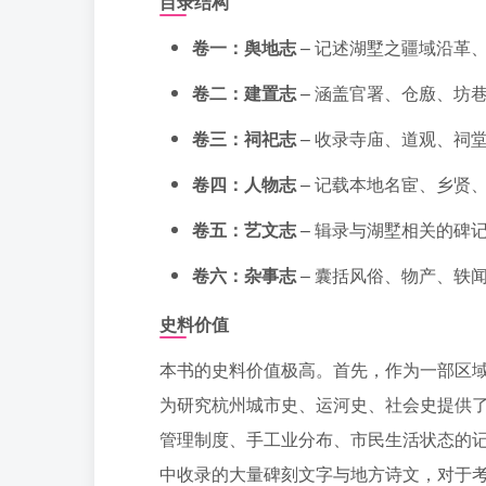
目录结构
卷一：舆地志
– 记述湖墅之疆域沿革
卷二：建置志
– 涵盖官署、仓廒、坊
卷三：祠祀志
– 收录寺庙、道观、祠
卷四：人物志
– 记载本地名宦、乡贤
卷五：艺文志
– 辑录与湖墅相关的碑
卷六：杂事志
– 囊括风俗、物产、轶
史料价值
本书的史料价值极高。首先，作为一部区
为研究杭州城市史、运河史、社会史提供
管理制度、手工业分布、市民生活状态的
中收录的大量碑刻文字与地方诗文，对于