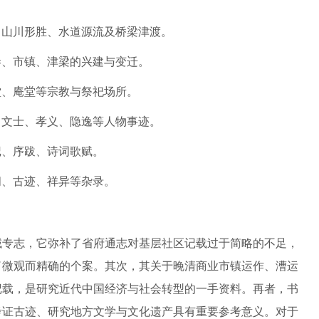
、山川形胜、水道源流及桥梁津渡。
巷、市镇、津梁的兴建与变迁。
堂、庵堂等宗教与祭祀场所。
、文士、孝义、隐逸等人物事迹。
记、序跋、诗词歌赋。
闻、古迹、祥异等杂录。
域专志，它弥补了省府通志对基层社区记载过于简略的不足，
了微观而精确的个案。其次，其关于晚清商业市镇运作、漕运
记载，是研究近代中国经济与社会转型的一手资料。再者，书
考证古迹、研究地方文学与文化遗产具有重要参考意义。对于