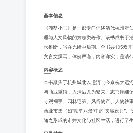
基本信息
《湖墅小志》是一部专门记述清代杭州府
理与人文风物的方志类著作。该书成书于
录推断，当在光绪中后期。全书共105双
文言文撰写，体例严谨，内容详实，是清
内容概述
本书聚焦于杭州城北以运河（今京杭大运
与商业重镇，入清后尤为繁荣。志书详细
寺观祠宇、园林宅第、风俗物产、人物轶
商业市集（如“湖墅八景”中的“夹城夜月”
随之形成的市井文化与社区生活，进行了生