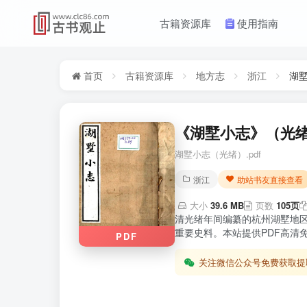
古籍资源库
使用指南
首页
古籍资源库
地方志
浙江
湖
《湖墅小志》（光绪
湖墅小志（光绪）.pdf
浙江
助站书友直接查看
大小
39.6 MB
页数
105页
清光绪年间编纂的杭州湖墅地
重要史料。本站提供PDF高清
PDF
关注微信公众号免费获取提