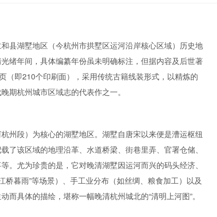
仁和县湖墅地区（今杭州市拱墅区运河沿岸核心区域）历史地
清光绪年间，具体编纂年份虽未明确标注，但据内容及后世著
开页（即210个印刷面），采用传统古籍线装形式，以精炼的
代晚期杭州城市区域志的代表作之一。
河杭州段）为核心的湖墅地区。湖墅自唐宋以来便是漕运枢纽
记载了该区域的地理沿革、水道桥梁、街巷里弄、官署仓储、
事等。尤为珍贵的是，它对晚清湖墅因运河而兴的码头经济、
、“江桥暮雨”等场景）、手工业分布（如丝绸、粮食加工）以及
动而具体的描绘，堪称一幅晚清杭州城北的“清明上河图”。