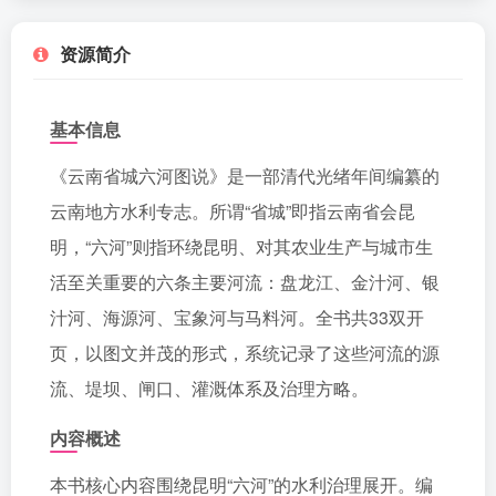
资源简介
基本信息
《云南省城六河图说》是一部清代光绪年间编纂的
云南地方水利专志。所谓“省城”即指云南省会昆
明，“六河”则指环绕昆明、对其农业生产与城市生
活至关重要的六条主要河流：盘龙江、金汁河、银
汁河、海源河、宝象河与马料河。全书共33双开
页，以图文并茂的形式，系统记录了这些河流的源
流、堤坝、闸口、灌溉体系及治理方略。
内容概述
本书核心内容围绕昆明“六河”的水利治理展开。编