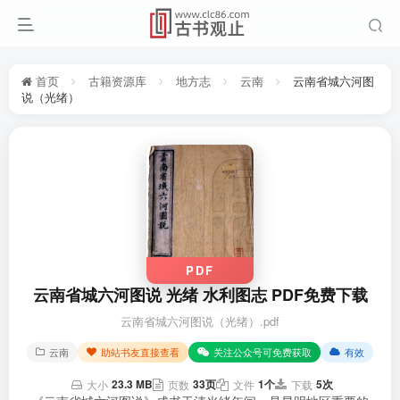
首页
古籍资源库
地方志
云南
云南省城六河图
说（光绪）
PDF
云南省城六河图说 光绪 水利图志 PDF免费下载
云南省城六河图说（光绪）.pdf
云南
助站书友直接查看
关注公众号可免费获取
有效
23.3 MB
33页
1个
5次
大小
页数
文件
下载