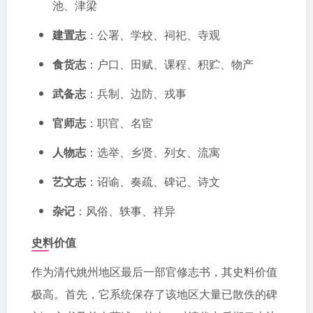
池、津梁
建置志
：公署、学校、祠祀、寺观
食货志
：户口、田赋、课程、积贮、物产
武备志
：兵制、边防、戎事
官师志
：职官、名宦
人物志
：选举、乡贤、列女、流寓
艺文志
：诏谕、奏疏、碑记、诗文
杂记
：风俗、轶事、祥异
史料价值
作为清代姚州地区最后一部官修志书，其史料价值
极高。首先，它系统保存了该地区大量已散佚的碑