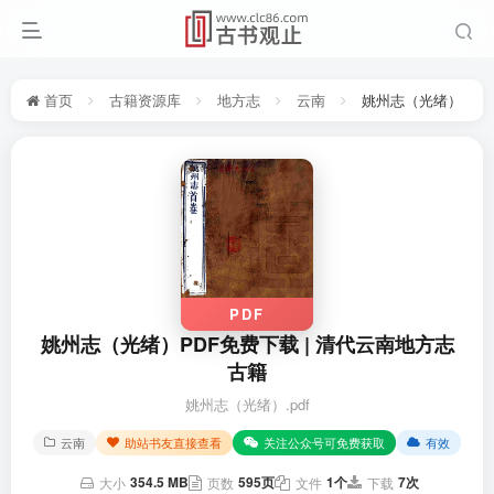
首页
古籍资源库
地方志
云南
姚州志（光绪）
PDF
姚州志（光绪）PDF免费下载 | 清代云南地方志
古籍
姚州志（光绪）.pdf
云南
助站书友直接查看
关注公众号可免费获取
有效
354.5 MB
595页
1个
7次
大小
页数
文件
下载