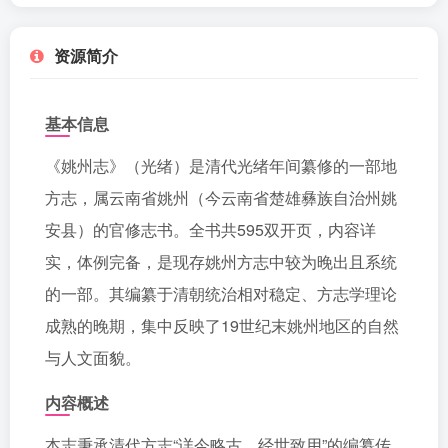
资源简介
基本信息
《姚州志》（光绪）是清代光绪年间纂修的一部地
方志，属云南省姚州（今云南省楚雄彝族自治州姚
安县）的官修志书。全书共595双开页，内容详
实，体例完备，是现存姚州方志中较为晚出且系统
的一部。其编纂于清朝统治相对稳定、方志学理论
成熟的晚期，集中反映了19世纪末姚州地区的自然
与人文面貌。
内容概述
本志秉承清代方志“详今略古，经世致用”的编纂传