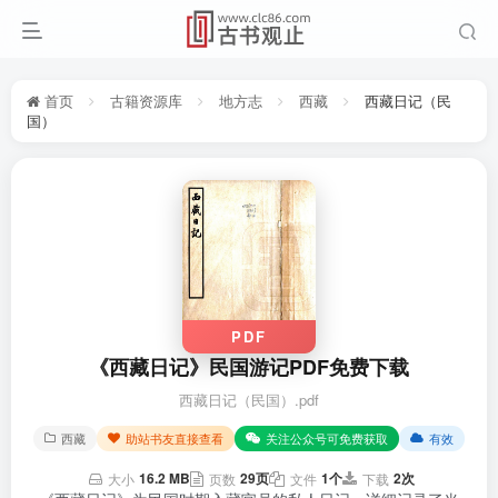
首页
古籍资源库
地方志
西藏
西藏日记（民
国）
PDF
《西藏日记》民国游记PDF免费下载
西藏日记（民国）.pdf
西藏
助站书友直接查看
关注公众号可免费获取
有效
16.2 MB
29页
1个
2次
大小
页数
文件
下载