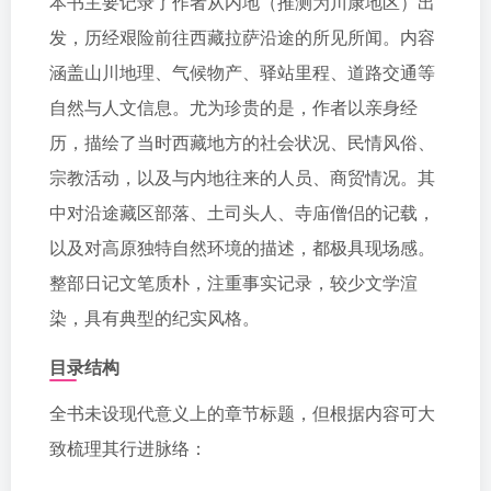
本书主要记录了作者从内地（推测为川康地区）出
发，历经艰险前往西藏拉萨沿途的所见所闻。内容
涵盖山川地理、气候物产、驿站里程、道路交通等
自然与人文信息。尤为珍贵的是，作者以亲身经
历，描绘了当时西藏地方的社会状况、民情风俗、
宗教活动，以及与内地往来的人员、商贸情况。其
中对沿途藏区部落、土司头人、寺庙僧侣的记载，
以及对高原独特自然环境的描述，都极具现场感。
整部日记文笔质朴，注重事实记录，较少文学渲
染，具有典型的纪实风格。
目录结构
全书未设现代意义上的章节标题，但根据内容可大
致梳理其行进脉络：