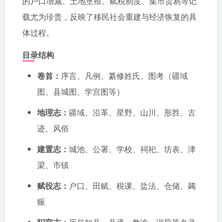
的户口增减、土地垦殖、赋税制度、集市贸易等记
载尤为珍贵，反映了移民社会重建与经济恢复的具
体过程。
目录结构
卷首：
序言、凡例、纂修姓氏、图考（疆域
图、县城图、学宫图等）
地理志：
疆域、沿革、星野、山川、形胜、古
迹、风俗
建置志：
城池、公署、学校、祠祀、坊表、津
梁、市镇
赋役志：
户口、田赋、税课、盐法、仓储、蠲
赈