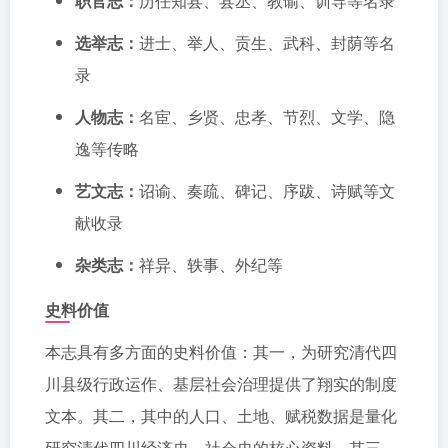
职官志：
历任知县、县丞、教谕、训导等名录
选举志：
进士、举人、贡生、武科、封荫等名
录
人物志：
名宦、乡贤、忠孝、节烈、文学、隐
逸等传略
艺文志：
诏谕、奏疏、碑记、序跋、诗赋等文
献收录
杂类志：
祥异、轶事、外纪等
史料价值
本志具有多方面的史料价值：其一，为研究清代四
川县级行政运作、基层社会治理提供了翔实的制度
文本。其二，其中的人口、土地、赋税数据是量化
研究清代四川经济史、社会史的核心资料。其三，