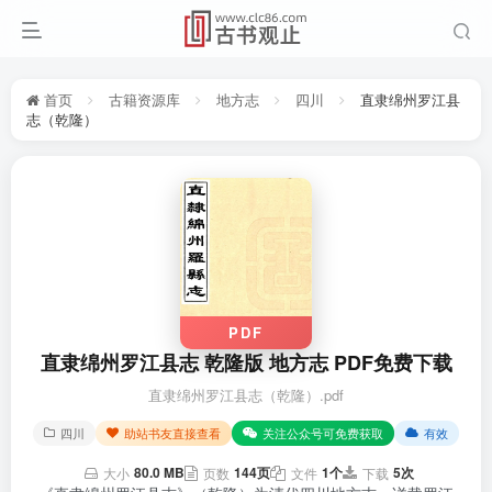
首页
古籍资源库
地方志
四川
直隶绵州罗江县
志（乾隆）
PDF
直隶绵州罗江县志 乾隆版 地方志 PDF免费下载
直隶绵州罗江县志（乾隆）.pdf
四川
助站书友直接查看
关注公众号可免费获取
有效
80.0 MB
144页
1个
5次
大小
页数
文件
下载