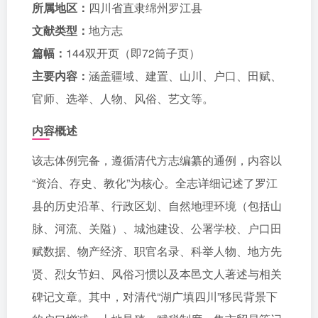
所属地区：
四川省直隶绵州罗江县
文献类型：
地方志
篇幅：
144双开页（即72筒子页）
主要内容：
涵盖疆域、建置、山川、户口、田赋、
官师、选举、人物、风俗、艺文等。
内容概述
该志体例完备，遵循清代方志编纂的通例，内容以
“资治、存史、教化”为核心。全志详细记述了罗江
县的历史沿革、行政区划、自然地理环境（包括山
脉、河流、关隘）、城池建设、公署学校、户口田
赋数据、物产经济、职官名录、科举人物、地方先
贤、烈女节妇、风俗习惯以及本邑文人著述与相关
碑记文章。其中，对清代“湖广填四川”移民背景下