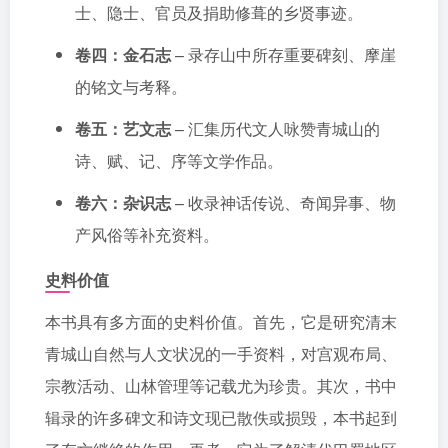
士、隐士、官员及捐助修葺的乡贤事迹。
卷四：金石志
– 录存山中所存重要碑刻、摩崖
的铭文与考释。
卷五：艺文志
– 汇集历代文人咏赞青城山的
诗、赋、记、序等文学作品。
卷六：杂识志
– 收录神话传说、奇闻异事、物
产风俗等补充资料。
史料价值
本书具有多方面的史料价值。首先，它是研究清末
青城山自然与人文状况的一手资料，对宫观布局、
宗教活动、山林管理等记载尤为珍贵。其次，书中
辑录的许多碑文和诗文现已散佚或损毁，本书起到