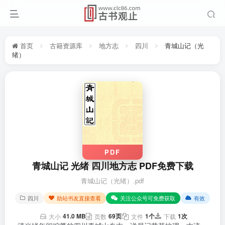
首页
古籍资源库
地方志
四川
青城山记（光
绪）
PDF
青城山记 光绪 四川地方志 PDF免费下载
青城山记（光绪）.pdf
四川
助站书友直接查看
关注公众号可免费获取
有效
41.0 MB
69页
1个
1次
大小
页数
文件
下载