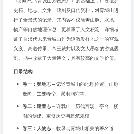
（如明代《青城山方物志》）的基础上，广泛搜罗
史籍、地志、文集、碑刻及口传资料，对青城山进
行了全景式的记录。其内容不仅涵盖山脉、水系、
物产等自然地理信息，更着重于人文积淀，详细考
证了自汉代以来青城山作为道教发祥地之一的宫观
兴废、高道传承、帝王敕封以及文人墨客的游览题
刻。书中收录了大量诗文，具有较高的文学价值。
目录结构
卷一：舆地志
– 记述青城山的地理位置、山脉
走向、主要峰峦、溪涧洞穴等。
卷二：建置志
– 详载山上历代宫观、亭台、楼
阁的创建、重修历史与建筑规模。
卷三：人物志
– 收录与青城山相关的著名道