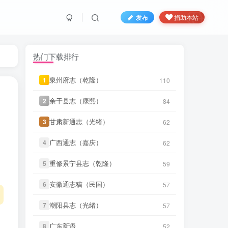
发布
捐助本站
热门下载排行
泉州府志（乾隆）
泉州府志（乾隆）
1
1
110
110
余干县志（康熙）
余干县志（康熙）
2
2
84
84
微信书友
下载
《叙州府志（光
55 分前
绪）》
微信访客免费下载
甘肃新通志（光绪）
甘肃新通志（光绪）
3
3
62
62
微信书友
下载
《遂溪县志（道
广西通志（嘉庆）
广西通志（嘉庆）
3 小时前
4
4
62
62
光）》
微信访客免费下载
重修景宁县志（乾隆）
重修景宁县志（乾隆）
5
5
59
59
微信书友
下载
《山东通志（宣
7 小时前
统）》
微信访客免费下载
安徽通志稿（民国）
安徽通志稿（民国）
6
6
57
57
微信书友
下载
《山东通志（雍
潮阳县志（光绪）
潮阳县志（光绪）
7
7
57
57
正） (6个分卷)》
10 小时前
微信访客免费下载
广东新语
广东新语
8
8
52
52