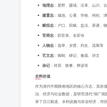
地理志
：星野、疆域、沿革、山川、
建置志
：城池、公署、学校、祠祀、
赋役志
：户口、田赋、盐法、茶课、
官师志
：职官表、名宦传
人物志
：选举、乡贤、列女、流寓等
艺文志
：御制、碑记、奏疏、诗文
杂记
：祥异、轶事、辨误等
史料价值
作为清代中期陕南地区的核心方志，其价
治、经济与社会数据，是研究清代“湖广填
录了汉江航道、水利设施与农业经济，对