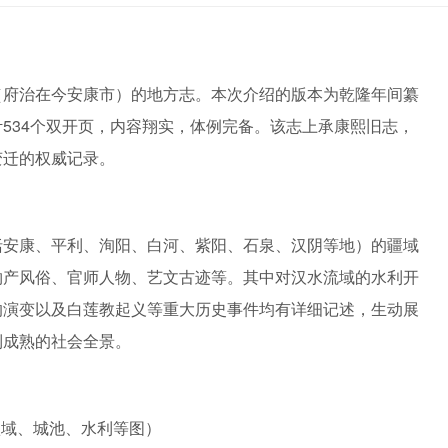
（府治在今安康市）的地方志。本次介绍的版本为乾隆年间纂
534个双开页，内容翔实，体例完备。该志上承康熙旧志，
变迁的权威记录。
括安康、平利、洵阳、白河、紫阳、石泉、汉阴等地）的疆域
物产风俗、官师人物、艺文古迹等。其中对汉水流域的水利开
的演变以及白莲教起义等重大历史事件均有详细记述，生动展
到成熟的社会全景。
疆域、城池、水利等图）