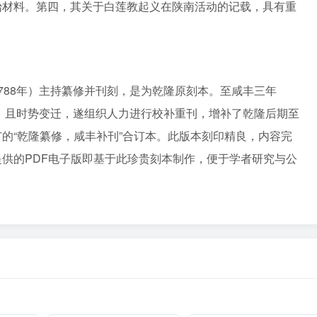
始材料。第四，其关于白莲教起义在陕南活动的记载，具有重
788年）主持纂修并刊刻，是为乾隆原刻本。至咸丰三年
佚，且时势变迁，遂组织人力进行校补重刊，增补了乾隆后期至
的“乾隆纂修，咸丰补刊”合订本。此版本刻印精良，内容完
供的PDF电子版即基于此珍贵刻本制作，便于学者研究与公