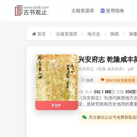
古籍资源库
使用指南
首页
古籍资源库
地方志
陕西
兴
兴安府志 乾隆咸丰刻
兴安府志（乾隆 咸丰刻本）.pdf
陕西
助站书友直接查看
大小
242.1 MB
页数
534页
《兴安府志》为清代陕西地方
况，是研究陕南历史地理的重要
PDF
关注微信公众号免费获取提