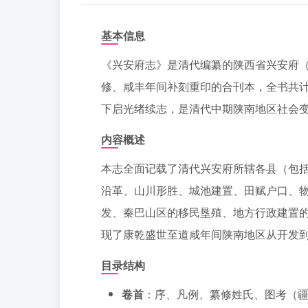
基本信息
《兴安府志》是清代编纂的陕西省兴安府
修、咸丰年间补刻重印的合刊本，全书共计
下启光绪续志，是清代中期陕南地区社会
内容概述
本志全面记载了清代兴安府所辖各县（包
沿革、山川形胜、城池建置、田赋户口、
发、秦巴山区的移民垦殖、地方行政建置
现了康乾盛世至道咸年间陕南地区从开发
目录结构
卷首
：序、凡例、纂修姓氏、图考（