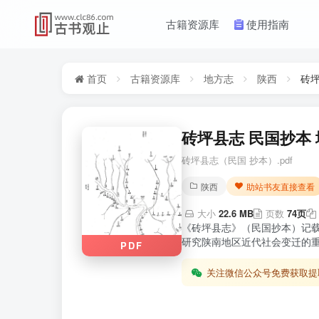
古籍资源库
使用指南
首页
古籍资源库
地方志
陕西
砖
砖坪县志 民国抄本 
砖坪县志（民国 抄本）.pdf
陕西
助站书友直接查看
大小
22.6 MB
页数
74页
《砖坪县志》（民国抄本）记
研究陕南地区近代社会变迁的重
PDF
关注微信公众号免费获取提