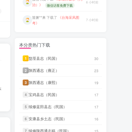
笛箫**来
下载了
《海东札记（乾
笛箫**来
下载了
《台海采风图
7 小时前
7 小时前
隆）》
考》
笛箫**来
下载了
《东瀛识略（同
笛箫**来
下载了
《澎湖厅志》
7 小时前
7 小时前
治）》
笛箫**来
下载了
《澎湖群岛志
笛箫**来
下载了
《东槎纪略（同
7 小时前
7 小时前
稿》
本分类热门下载
治）》
笛箫**来
下载了
《康熙台湾府
微信书友
下载
《广东图说》
盩厔县志（民国）
盩厔县志（民国）
1
1
30
30
7 小时前
2 分前
志》
微信访客免费下载
陕西通志（雍正）
陕西通志（雍正）
2
2
23
23
笛箫**来
下载了
《甲午新修台湾
微信书友
下载
《颜神镇志（康
7 小时前
3 分前
澎湖志》
熙）》
微信访客免费下载
陕西通志（康熙）
陕西通志（康熙）
3
3
19
19
本
笛箫**来
下载了
《海东札记（乾
微信书友
下载
《续纂扬州府志（同
7 小时前
宝鸡县志（民国）
宝鸡县志（民国）
4
4
17
17
隆）》
4 小时前
治）》
微信访客免费下载
续修蓝田县志（民国）
续修蓝田县志（民国）
5
5
17
17
笛箫**来
下载了
《东瀛识略（同
7 小时前
微信书友
下载
《渠县志（民国）》
治）》
5 小时前
微信访客免费下载
安康县乡土志（民国）
安康县乡土志（民国）
6
6
16
16
笛箫**来
下载了
《东槎纪略（同
7 小时前
微信书友
下载
《正定府志（乾
续修陕西通志稿（民国）
续修陕西通志稿（民国）
7
7
15
15
治）》