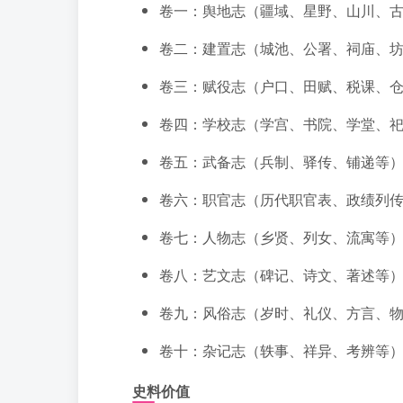
卷一：舆地志（疆域、星野、山川、
卷二：建置志（城池、公署、祠庙、
卷三：赋役志（户口、田赋、税课、
卷四：学校志（学宫、书院、学堂、
卷五：武备志（兵制、驿传、铺递等
卷六：职官志（历代职官表、政绩列
卷七：人物志（乡贤、列女、流寓等
卷八：艺文志（碑记、诗文、著述等
卷九：风俗志（岁时、礼仪、方言、
卷十：杂记志（轶事、祥异、考辨等
史料价值