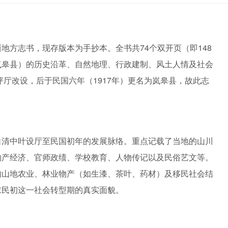
地方志书，现存版本为手抄本。全书共74个双开页（即148
岚皋县）的历史沿革、自然地理、行政建制、风土人情及社会
坪厅改设，后于民国六年（1917年）更名为岚皋县，故此志
自清中叶设厅至民国初年的发展脉络。重点记载了当地的山川
物产经济、官师政绩、学校教育、人物传记以及民俗艺文等。
的山地农业、林业物产（如生漆、茶叶、药材）及移民社会结
末民初这一社会转型期的真实面貌。