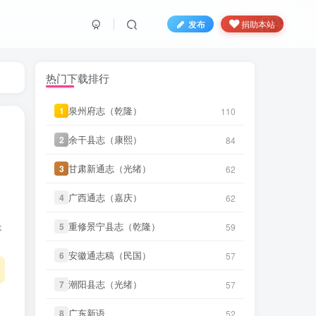
发布
捐助本站
热门下载排行
泉州府志（乾隆）
泉州府志（乾隆）
1
1
110
110
微信书友
下载
《广东图说》
余干县志（康熙）
余干县志（康熙）
2
2
84
84
2 分前
微信访客免费下载
甘肃新通志（光绪）
甘肃新通志（光绪）
3
3
62
62
微信书友
下载
《颜神镇志（康
3 分前
熙）》
微信访客免费下载
广西通志（嘉庆）
广西通志（嘉庆）
4
4
62
62
微信书友
下载
《续纂扬州府志（同
是
重修景宁县志（乾隆）
重修景宁县志（乾隆）
5
5
59
59
4 小时前
治）》
微信访客免费下载
安徽通志稿（民国）
安徽通志稿（民国）
6
6
57
57
微信书友
下载
《渠县志（民国）》
5 小时前
微信访客免费下载
潮阳县志（光绪）
潮阳县志（光绪）
7
7
57
57
微信书友
下载
《正定府志（乾
广东新语
广东新语
8
8
52
52