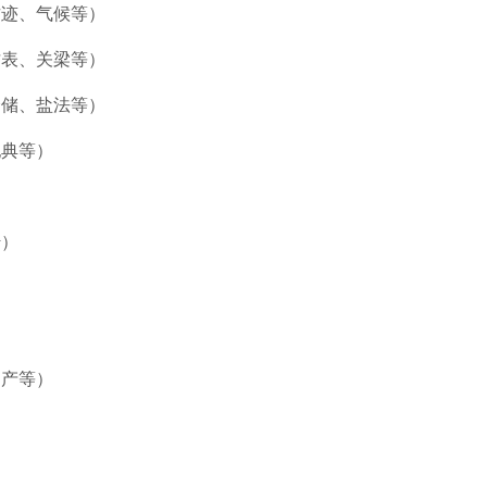
古迹、气候等）
坊表、关梁等）
仓储、盐法等）
祀典等）
）
传）
）
）
物产等）
）