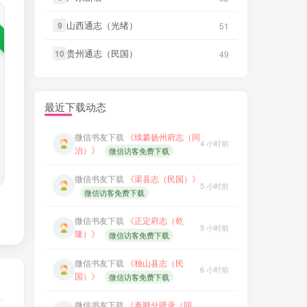
5 小时前
隆）》
微信访客免费下载
山西通志（光绪）
山西通志（光绪）
9
9
微信书友
下载
《广东图说》
51
51
2 分前
微信书友
下载
《独山县志（民
微信访客免费下载
6 小时前
国）》
微信访客免费下载
贵州通志（民国）
贵州通志（民国）
10
10
49
49
微信书友
下载
《颜神镇志（康
3 分前
微信书友
下载
《泰顺分疆录（同
熙）》
微信访客免费下载
6 小时前
治）》
微信访客免费下载
最近下载动态
微信书友
下载
《续纂扬州府志（同
4 小时前
笛箫**来
下载了
《台海采风图
治）》
微信访客免费下载
7 小时前
考》
微信书友
下载
《渠县志（民国）》
5 小时前
笛箫**来
下载了
《澎湖厅志》
7 小时前
微信访客免费下载
微信书友
下载
《正定府志（乾
笛箫**来
下载了
《澎湖群岛志
5 小时前
7 小时前
隆）》
微信访客免费下载
稿》
微信书友
下载
《独山县志（民
笛箫**来
下载了
《康熙台湾府
6 小时前
7 小时前
国）》
微信访客免费下载
志》
微信书友
下载
《泰顺分疆录（同
笛箫**来
下载了
《甲午新修台湾
7 小时前
6 小时前
治）》
澎湖志》
微信访客免费下载