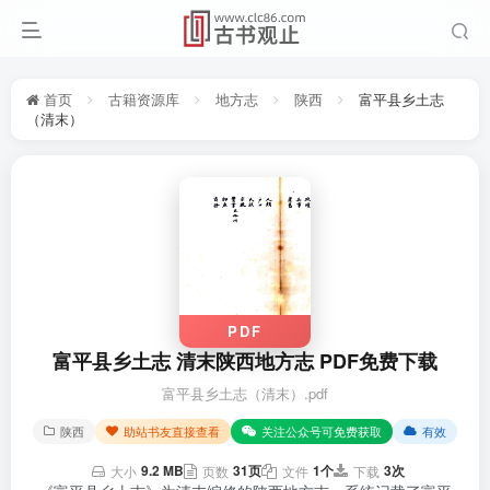
首页
古籍资源库
地方志
陕西
富平县乡土志
（清末）
PDF
富平县乡土志 清末陕西地方志 PDF免费下载
富平县乡土志（清末）.pdf
陕西
助站书友直接查看
关注公众号可免费获取
有效
9.2 MB
31页
1个
3次
大小
页数
文件
下载