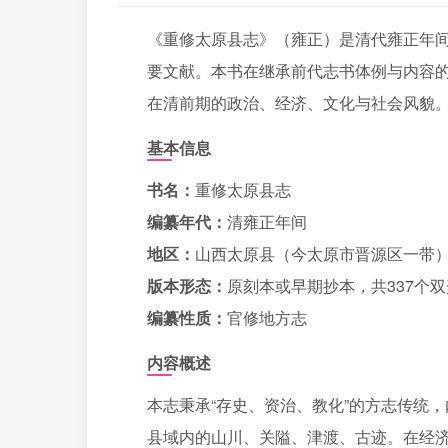
《重修太原县志》（雍正）是清代雍正年
要文献。本书在继承前代志书体例与内容
在清前期的政治、经济、文化与社会风貌
基本信息
书名：
重修太原县志
编纂年代：
清雍正年间
地区：
山西太原县（今太原市晋源区一带
版本形态：
原刻本或早期抄本，共337个双
编纂性质：
官修地方志
内容概述
本志秉承“存史、资治、教化”的方志传统
县域内的山川、关隘、津渡、古迹。在经