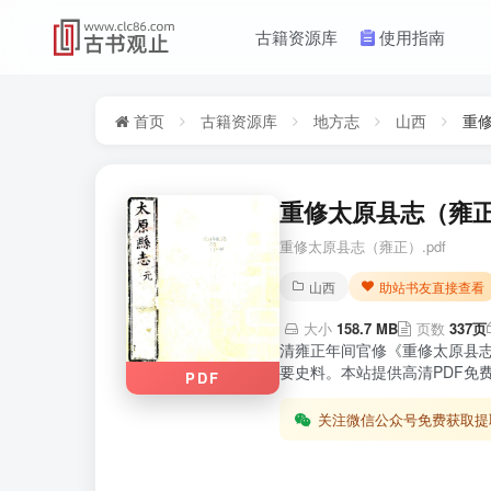
古籍资源库
使用指南
首页
古籍资源库
地方志
山西
重
重修太原县志（雍正
重修太原县志（雍正）.pdf
山西
助站书友直接查看
大小
158.7 MB
页数
337页
清雍正年间官修《重修太原县
要史料。本站提供高清PDF免
PDF
关注微信公众号免费获取提