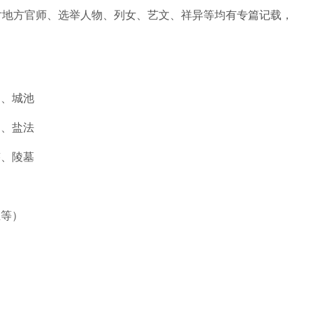
对地方官师、选举人物、列女、艺文、祥异等均有专篇记载，
川、城池
口、盐法
迹、陵墓
生等）