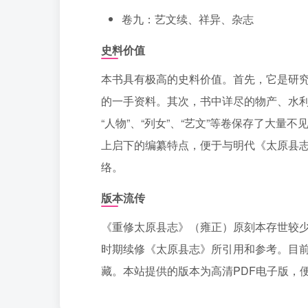
卷九：艺文续、祥异、杂志
史料价值
本书具有极高的史料价值。首先，它是研
的一手资料。其次，书中详尽的物产、水
“人物”、“列女”、“艺文”等卷保存了大
上启下的编纂特点，便于与明代《太原县
络。
版本流传
《重修太原县志》（雍正）原刻本存世较
时期续修《太原县志》所引用和参考。目
藏。本站提供的版本为高清PDF电子版，