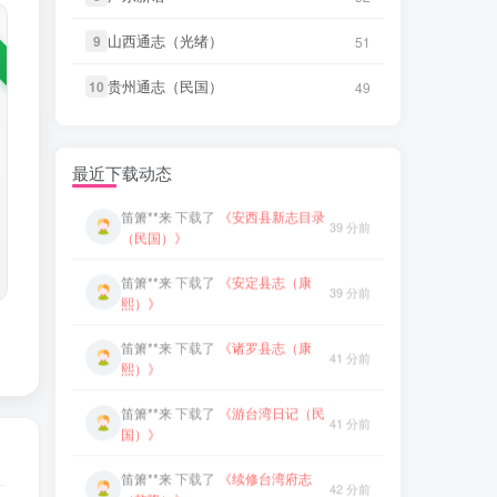
笛箫**来
下载了
《小琉球漫志（乾
笛箫**来
下载了
《创修渭源县志
山西通志（光绪）
山西通志（光绪）
9
9
51
51
42 分前
38 分前
隆）》
（民国）》
贵州通志（民国）
贵州通志（民国）
10
10
49
49
笛箫**来
下载了
《台阳笔记（嘉
笛箫**来
下载了
《成县新志（乾
43 分前
39 分前
庆）》
隆）》
笛箫**来
下载了
《台湾杂记（光
笛箫**来
下载了
《安西县新志目录
最近下载动态
43 分前
39 分前
绪）》
（民国）》
微信书友
下载
《东平县志（民
笛箫**来
下载了
《安定县志（康
1 小时前
39 分前
国）》
熙）》
微信访客免费下载
笛箫**来
下载了
《诸罗县志（康
微信书友
下载
《大同府志（乾
41 分前
3 小时前
熙）》
隆）》
微信访客免费下载
笛箫**来
下载了
《游台湾日记（民
微信书友
下载
《晋州志（康熙）》
41 分前
3 小时前
国）》
微信访客免费下载
笛箫**来
下载了
《续修台湾府志
微信书友
下载
《武缘县志（道
42 分前
5 小时前
（乾隆）》
光）》
微信访客免费下载
笛箫**来
下载了
《小琉球漫志（乾