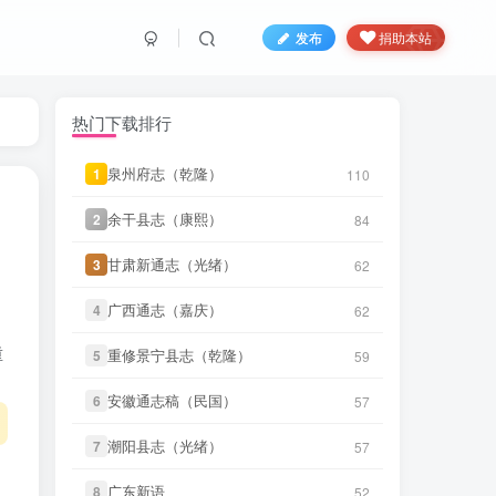
发布
捐助本站
笛箫**来
下载了
《创修渭源县志
38 分前
（民国）》
热门下载排行
笛箫**来
下载了
《成县新志（乾
39 分前
隆）》
泉州府志（乾隆）
泉州府志（乾隆）
1
1
110
110
笛箫**来
下载了
《安西县新志目录
39 分前
余干县志（康熙）
余干县志（康熙）
2
2
84
84
（民国）》
甘肃新通志（光绪）
甘肃新通志（光绪）
3
3
62
62
笛箫**来
下载了
《安定县志（康
39 分前
熙）》
广西通志（嘉庆）
广西通志（嘉庆）
4
4
62
62
笛箫**来
下载了
《诸罗县志（康
41 分前
重
重修景宁县志（乾隆）
重修景宁县志（乾隆）
5
5
59
59
熙）》
安徽通志稿（民国）
安徽通志稿（民国）
笛箫**来
下载了
《游台湾日记（民
6
6
57
57
41 分前
国）》
潮阳县志（光绪）
潮阳县志（光绪）
7
7
57
57
笛箫**来
下载了
《续修台湾府志
42 分前
（乾隆）》
广东新语
广东新语
8
8
52
52