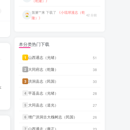
微信书友
下载
《青浦县志（光绪）
42 分前
5 小时前
隆）》
(2个分卷)》
微信访客免费下载
笛箫**来
下载了
《台阳笔记（嘉
43 分前
笛箫**来
下载了
《创修渭源县志
庆）》
38 分前
（民国）》
笛箫**来
下载了
《台湾杂记（光
43 分前
笛箫**来
下载了
《成县新志（乾
绪）》
39 分前
隆）》
本分类热门下载
微信书友
下载
《东平县志（民
笛箫**来
下载了
《安西县新志目录
1 小时前
国）》
39 分前
微信访客免费下载
山西通志（光绪）
山西通志（光绪）
1
1
51
51
（民国）》
微信书友
下载
《大同府志（乾
大同府志（乾隆）
大同府志（乾隆）
2
2
38
38
笛箫**来
下载了
《安定县志（康
3 小时前
39 分前
隆）》
微信访客免费下载
熙）》
洪洞县志（民国）
洪洞县志（民国）
3
3
30
30
微信书友
下载
《晋州志（康熙）》
本
笛箫**来
下载了
《诸罗县志（康
3 小时前
41 分前
微信访客免费下载
平遥县志（光绪）
平遥县志（光绪）
4
4
28
28
熙）》
微信书友
下载
《武缘县志（道
大同县志（道光）
大同县志（道光）
5
5
笛箫**来
下载了
《游台湾日记（民
27
27
5 小时前
41 分前
光）》
微信访客免费下载
国）》
增广洪洞古大槐树志（民国）
增广洪洞古大槐树志（民国）
6
6
26
26
微信书友
下载
《青浦县志（光绪）
笛箫**来
下载了
《续修台湾府志
42 分前
5 小时前
(2个分卷)》
（乾隆）》
微信访客免费下载
山西通志（雍正）
山西通志（雍正）
7
7
23
23