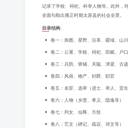
记录了学校、祠祀、科举人物等。此外，
全面勾勒出雍正时期太原县的社会全景。
目录结构
卷一：舆图、星野、沿革、疆域、山
卷二：公署、学校、祠祀、田赋、户
卷三：兵防、驿铺、关隘、津梁、古
卷四：风俗、物产、封爵、职官
卷五：名宦、选举（进士、举人、贡
卷六：人物（乡贤、孝义、隐逸等）
卷七：列女、仙释、方技
卷八：艺文（碑记、疏议、诗文等）