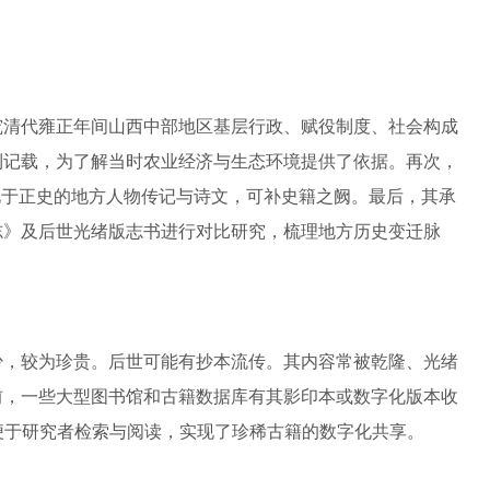
究清代雍正年间山西中部地区基层行政、赋役制度、社会构成
利记载，为了解当时农业经济与生态环境提供了依据。再次，
量不见于正史的地方人物传记与诗文，可补史籍之阙。最后，其承
志》及后世光绪版志书进行对比研究，梳理地方历史变迁脉
少，较为珍贵。后世可能有抄本流传。其内容常被乾隆、光绪
前，一些大型图书馆和古籍数据库有其影印本或数字化版本收
便于研究者检索与阅读，实现了珍稀古籍的数字化共享。