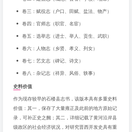
卷三：赋役志（户口、田赋、盐法、物产）
卷四：官师志（职官、名宦）
卷五：选举志（进士、举人、贡生、武职）
卷六：人物志（乡贤、孝义、列女）
卷七：艺文志（碑记、诗文）
卷八：杂记志（祥异、风俗、轶事）
史料价值
作为现存较早的石楼县志书，该版本具有多重史料
价值：其一，保存了大量雍正及此前的地方原始记
录，可补正史之阙；其二，详细记载了黄河沿岸县
级政区的社会经济状况，对研究晋西开发史具有重