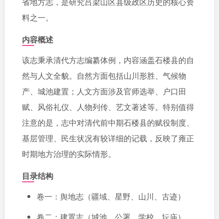
省地方志，是研究吕梁山区县级政区历史的核心资
料之一。
内容概述
该志秉承清代方志编纂体例，内容涵盖石楼县的自
然与人文全貌。自然方面包括山川形胜、气候物
产、城池建置；人文方面涉及官师选举、户口田
赋、风俗礼仪、人物列传、艺文著述等。特别值得
注意的是，志中对清代前中期石楼县的赋役制度、
基层管理、民生状况有较详细的记载，反映了雍正
时期地方治理的实际情形。
目录结构
卷一：舆地志（疆域、星野、山川、古迹）
卷二：建置志（城池、公署、学校、坛庙）