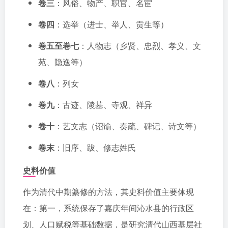
卷三
：风俗、物产、职官、名宦
卷四
：选举（进士、举人、贡生等）
卷五至卷七
：人物志（乡贤、忠烈、孝义、文
苑、隐逸等）
卷八
：列女
卷九
：古迹、陵墓、寺观、祥异
卷十
：艺文志（诏谕、奏疏、碑记、诗文等）
卷末
：旧序、跋、修志姓氏
史料价值
作为清代中期纂修的方法，其史料价值主要体现
在：第一，系统保存了嘉庆年间沁水县的行政区
划、人口赋税等基础数据，是研究清代山西基层社