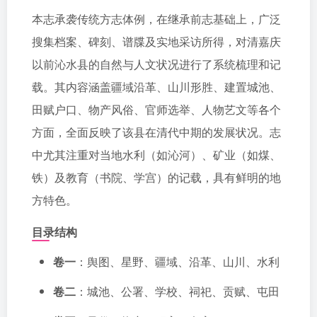
本志承袭传统方志体例，在继承前志基础上，广泛
搜集档案、碑刻、谱牒及实地采访所得，对清嘉庆
以前沁水县的自然与人文状况进行了系统梳理和记
载。其内容涵盖疆域沿革、山川形胜、建置城池、
田赋户口、物产风俗、官师选举、人物艺文等各个
方面，全面反映了该县在清代中期的发展状况。志
中尤其注重对当地水利（如沁河）、矿业（如煤、
铁）及教育（书院、学宫）的记载，具有鲜明的地
方特色。
目录结构
卷一
：舆图、星野、疆域、沿革、山川、水利
卷二
：城池、公署、学校、祠祀、贡赋、屯田