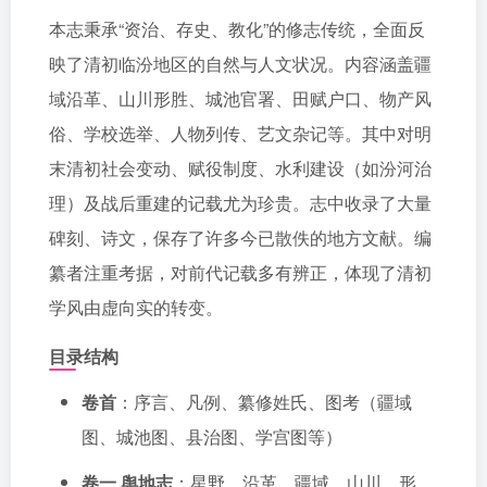
本志秉承“资治、存史、教化”的修志传统，全面反
映了清初临汾地区的自然与人文状况。内容涵盖疆
域沿革、山川形胜、城池官署、田赋户口、物产风
俗、学校选举、人物列传、艺文杂记等。其中对明
末清初社会变动、赋役制度、水利建设（如汾河治
理）及战后重建的记载尤为珍贵。志中收录了大量
碑刻、诗文，保存了许多今已散佚的地方文献。编
纂者注重考据，对前代记载多有辨正，体现了清初
学风由虚向实的转变。
目录结构
卷首
：序言、凡例、纂修姓氏、图考（疆域
图、城池图、县治图、学宫图等）
卷一 舆地志
：星野、沿革、疆域、山川、形