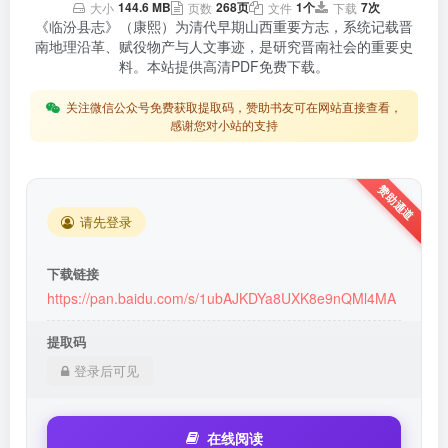
144.6 MB
268页
1个
7次
大小
页数
文件
下载
《临汾县志》（康熙）为清代早期山西重要方志，系统记载晋
南地理沿革、赋役物产与人文事迹，是研究晋南社会的重要史
料。本站提供高清PDF免费下载。
关注微信公众号免费获取提取码，赞助书友可在网站直接查看，
感谢您对小站的支持
请先登录
下载链接
https://pan.baidu.com/s/1ubAJKDYa8UXK8e9nQMl4MA
提取码
登录后可见
在线阅读