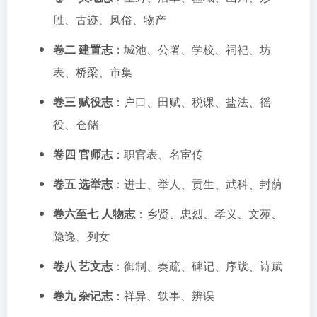
胜、古迹、风俗、物产
卷二 建置志
：城池、公署、学校、祠祀、坊
表、桥梁、市集
卷三 赋役志
：户口、田赋、税课、盐法、徭
役、仓储
卷四 官师志
：职官表、名宦传
卷五 选举志
：进士、举人、贡生、武科、封荫
卷六至七 人物志
：乡贤、忠烈、孝义、文苑、
隐逸、列女
卷八 艺文志
：御制、奏疏、碑记、序跋、诗赋
卷九 杂记志
：祥异、轶事、辨误