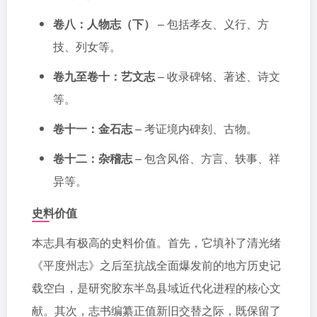
卷八：人物志（下）
– 包括孝友、义行、方
技、列女等。
卷九至卷十：艺文志
– 收录碑铭、著述、诗文
等。
卷十一：金石志
– 考证境内碑刻、古物。
卷十二：杂稽志
– 包含风俗、方言、轶事、祥
异等。
史料价值
本志具有极高的史料价值。首先，它填补了清光绪
《平度州志》之后至抗战全面爆发前的地方历史记
载空白，是研究胶东半岛县域近代化进程的核心文
献。其次，志书编纂正值新旧交替之际，既保留了