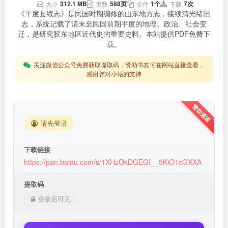
312.1 MB
588页
1个
7次
大小
页数
文件
下载
《平度县续志》是民国时期编修的山东地方志，接续清光绪旧
志，系统记载了清末至民国前期平度的地理、政治、社会变
迁，是研究胶东地区近代史的重要史料。本站提供PDF免费下
载。
关注微信公众号免费获取提取码，赞助书友可在网站直接查看，
感谢您对小站的支持
请先登录
下载链接
https://pan.baidu.com/s/1XHzOkDGEGf__5KiO1cGXXA
提取码
登录后可见