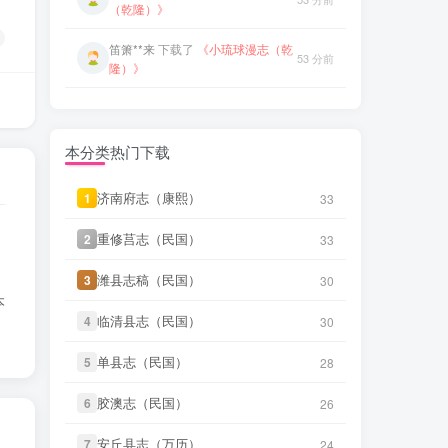
微信访客免费下载
笛箫**来
下载了
《小琉球漫志（乾
53 分前
隆）》
微信书友
下载
《武缘县志（道
5 小时前
光）》
笛箫**来
下载了
《台阳笔记（嘉
微信访客免费下载
53 分前
庆）》
微信书友
下载
《青浦县志（光绪）
5 小时前
笛箫**来
下载了
《台湾杂记（光
(2个分卷)》
微信访客免费下载
54 分前
绪）》
本分类热门下载
笛箫**来
下载了
《创修渭源县志
49 分前
微信书友
下载
《东平县志（民
（民国）》
济南府志（康熙）
济南府志（康熙）
1
1
33
33
1 小时前
国）》
微信访客免费下载
笛箫**来
下载了
《成县新志（乾
重修莒志（民国）
重修莒志（民国）
2
2
33
33
49 分前
微信书友
下载
《大同府志（乾
隆）》
3 小时前
隆）》
微信访客免费下载
潍县志稿（民国）
潍县志稿（民国）
3
3
30
30
笛箫**来
下载了
《安西县新志目录
50 分前
本
（民国）》
微信书友
下载
《晋州志（康熙）》
临清县志（民国）
临清县志（民国）
4
4
4 小时前
30
30
微信访客免费下载
笛箫**来
下载了
《安定县志（康
50 分前
单县志（民国）
单县志（民国）
5
5
28
28
熙）》
微信书友
下载
《武缘县志（道
5 小时前
光）》
微信访客免费下载
胶澳志（民国）
胶澳志（民国）
6
6
26
26
笛箫**来
下载了
《诸罗县志（康
52 分前
熙）》
微信书友
下载
《青浦县志（光绪）
安丘县志（万历）
安丘县志（万历）
7
7
5 小时前
24
24