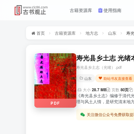
古籍资源库
使用指南
首页
古籍资源库
地方志
山东
寿
寿光县乡土志 光绪本
寿光县乡土志（光绪）.pdf
山东
助站书友直接查看
大小
28.7 MB
页数
80页
《寿光县乡土志》编修于清代
理与风土人情，是研究清末地方
PDF
关注微信公众号免费获取提