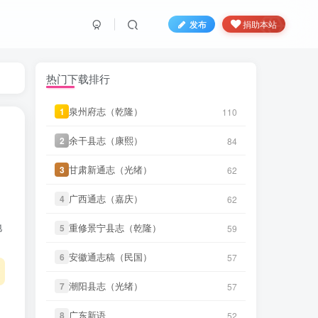
发布
捐助本站
热门下载排行
泉州府志（乾隆）
泉州府志（乾隆）
1
1
110
110
笛箫**来
下载了
《创修渭源县志
49 分前
（民国）》
余干县志（康熙）
余干县志（康熙）
2
2
84
84
笛箫**来
下载了
《成县新志（乾
甘肃新通志（光绪）
甘肃新通志（光绪）
3
3
49 分前
62
62
隆）》
广西通志（嘉庆）
广西通志（嘉庆）
4
4
62
62
笛箫**来
下载了
《安西县新志目录
50 分前
（民国）》
地
重修景宁县志（乾隆）
重修景宁县志（乾隆）
5
5
59
59
笛箫**来
下载了
《安定县志（康
50 分前
安徽通志稿（民国）
安徽通志稿（民国）
6
6
57
57
熙）》
潮阳县志（光绪）
潮阳县志（光绪）
7
7
57
57
笛箫**来
下载了
《诸罗县志（康
52 分前
熙）》
广东新语
广东新语
8
8
52
52