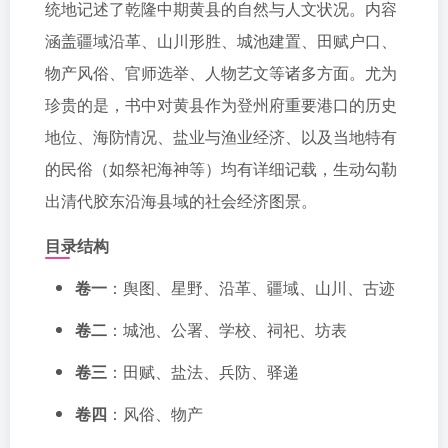
统地记述了乾隆中期黄县的自然与人文状况。内容
涵盖疆域沿革、山川形胜、城池建置、田赋户口、
物产风俗、官师选举、人物艺文等诸多方面。尤为
珍贵的是，书中对黄县作为登州府重要港口的历史
地位、海防情况、盐业与渔业经济、以及当地特有
的民俗（如祭祀海神等）均有详细记载，生动勾勒
出清代胶东沿海县域的社会经济图景。
目录结构
卷一
：舆图、星野、沿革、疆域、山川、古迹
卷二
：城池、公署、学校、祠祀、坊表
卷三
：田赋、盐法、兵防、驿递
卷四
：风俗、物产