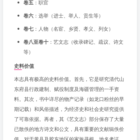
卷五
：职官
卷六
：选举（进士、举人、贡生等）
卷七
：人物（名宦、乡贤、孝义、列女）
卷八至卷十
：艺文志（收录碑记、疏议、诗文
等）
史料价值
本志具有极高的史料价值。首先，它是研究清代山
东府县行政建制、赋役制度及海疆管理的一手资
料。其次，书中详尽的物产记录（如龙口粉丝的早
期记载）和风俗描述，为经济史和社会史研究提供
了可靠依据。再者，其《艺文志》部分保存了大量
已散佚的地方诗文和公文，具有重要的文献辑佚价
值。对于黄县及胶东地区的家族寻根、地名考证、