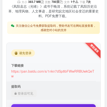
383.7 MB
780页
1个
7次
大小
页数
文件
下载
《凤阳县志（光绪）》成书于晚清，系统记载了凤阳历史沿
革、地理风物、人文事迹，是研究皖北地区社会变迁的重要史
料。PDF免费下载。
关注微信公众号免费获取提取码，赞助书友可在网站直接查看，
感谢您对小站的支持
请先登录
下载链接
https://pan.baidu.com/s/1nkn7dSp8bFWwRRBUwkQeT
w
提取码
登录后可见