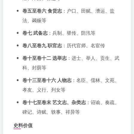
卷五至卷六 食货志
：户口、田赋、漕运、盐
法、蠲赈等
卷七 武备志
：兵制、驿传、防汛等
卷八至卷九 职官志
：历代官师、名宦传
卷十至卷十二 选举志
：进士、举人、贡生、武
科、封荫等
卷十三至卷十六 人物志
：名臣、儒林、文苑、
孝友、义行、列女等
卷十七至卷末 艺文志、杂类志
：诏谕、奏疏、
碑记、诗赋、轶事、祥异等
史料价值