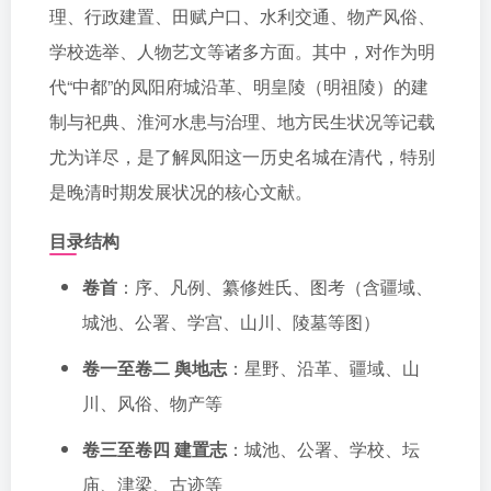
理、行政建置、田赋户口、水利交通、物产风俗、
学校选举、人物艺文等诸多方面。其中，对作为明
代“中都”的凤阳府城沿革、明皇陵（明祖陵）的建
制与祀典、淮河水患与治理、地方民生状况等记载
尤为详尽，是了解凤阳这一历史名城在清代，特别
是晚清时期发展状况的核心文献。
目录结构
卷首
：序、凡例、纂修姓氏、图考（含疆域、
城池、公署、学宫、山川、陵墓等图）
卷一至卷二 舆地志
：星野、沿革、疆域、山
川、风俗、物产等
卷三至卷四 建置志
：城池、公署、学校、坛
庙、津梁、古迹等