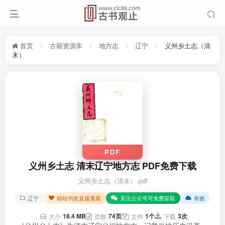
首页
古籍资源库
地方志
辽宁
义州乡土志（清
末）
PDF
义州乡土志 清末辽宁地方志 PDF免费下载
义州乡土志（清末）.pdf
辽宁
助站书友直接查看
关注公众号可免费获取
有效
18.4 MB
74页
1个
3次
大小
页数
文件
下载