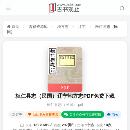
首页
古籍资源库
地方志
辽宁
桓仁县志（民
国）
PDF
桓仁县志（民国）辽宁地方志PDF免费下载
桓仁县志（民国）.pdf
辽宁
助站书友直接查看
关注公众号可免费获取
有效
132.8 MB
297页
1个
10次
大小
页数
文件
下载