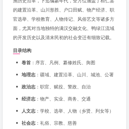
溯历史沿革，下迄编纂年代，全方位涵盖了桓仁县
的建置沿革、山川形胜、户口田赋、物产经济、职
官选举、学校教育、人物传记、风俗艺文等诸多方
面，尤其对当地独特的满汉交融文化、鸭绿江流域
的开发历史以及清末民初的社会变迁有细致记载。
目录结构
卷首
：序言、凡例、纂修姓氏、舆图
地理志
：疆域、建置沿革、山川、城池、公署
政治志
：职官、赋役、警政、自治
经济志
：物产、实业、商务、交通
人文志
：学校、选举、人物（乡贤、列女等）
社会志
：礼俗、宗教、慈善