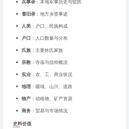
兵事录
：本地军事历史与驻防
耆旧录
：地方乡贤事迹
人类
：户口、民族构成
户口
：人口数量与分布
氏族
：主要姓氏家族
宗教
：寺庙与信仰概况
实业
：农、工、商业状况
地理
：疆域、山川、道路
物产
：动植物、矿产资源
商务
：贸易与市场情况
史料价值