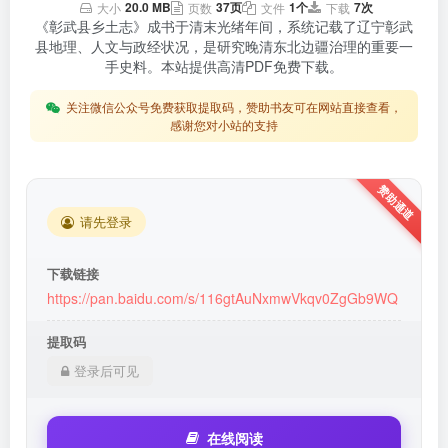
20.0 MB
37页
1个
7次
大小
页数
文件
下载
《彰武县乡土志》成书于清末光绪年间，系统记载了辽宁彰武
县地理、人文与政经状况，是研究晚清东北边疆治理的重要一
手史料。本站提供高清PDF免费下载。
关注微信公众号免费获取提取码，赞助书友可在网站直接查看，
感谢您对小站的支持
请先登录
下载链接
https://pan.baidu.com/s/116gtAuNxmwVkqv0ZgGb9WQ
提取码
登录后可见
在线阅读