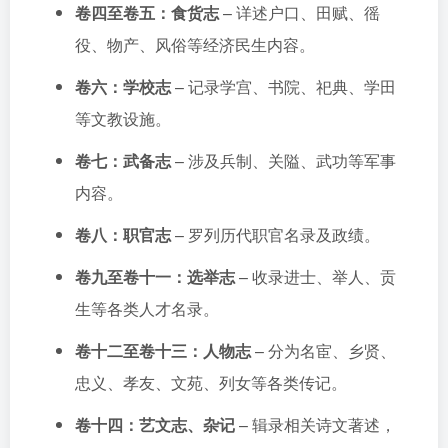
卷四至卷五：食货志
– 详述户口、田赋、徭
役、物产、风俗等经济民生内容。
卷六：学校志
– 记录学宫、书院、祀典、学田
等文教设施。
卷七：武备志
– 涉及兵制、关隘、武功等军事
内容。
卷八：职官志
– 罗列历代职官名录及政绩。
卷九至卷十一：选举志
– 收录进士、举人、贡
生等各类人才名录。
卷十二至卷十三：人物志
– 分为名宦、乡贤、
忠义、孝友、文苑、列女等各类传记。
卷十四：艺文志、杂记
– 辑录相关诗文著述，