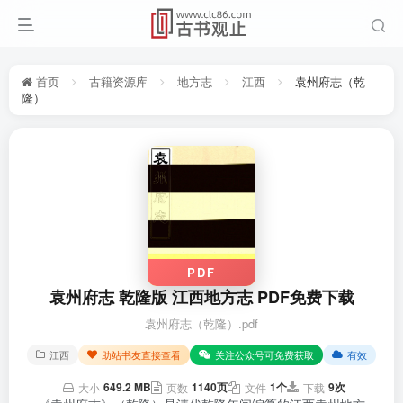
首页
古籍资源库
地方志
江西
袁州府志（乾
隆）
PDF
袁州府志 乾隆版 江西地方志 PDF免费下载
袁州府志（乾隆）.pdf
江西
助站书友直接查看
关注公众号可免费获取
有效
649.2 MB
1140页
1个
9次
大小
页数
文件
下载