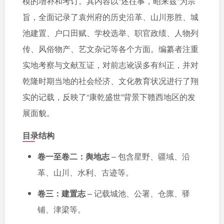
模的增补和考订。其内容以“述往事，昭来兹”为宗
旨，全面记录了袁州府的历史沿革、山川形胜、城
池建置、户口田赋、学校选举、职官政绩、人物列
传、风俗物产、艺文杂记等各个方面。编纂者注重
实地考察与文献互证，对前志讹误多有纠正，并对
乾隆时期当地的社会经济、文化教育状况进行了翔
实的记载，反映了“康乾盛世”背景下赣西地区的发
展面貌。
目录结构
卷一至卷二：舆地志
– 包含星野、疆域、沿
革、山川、水利、古迹等。
卷三：建置志
– 记载城池、公署、仓廪、驿
铺、津梁等。