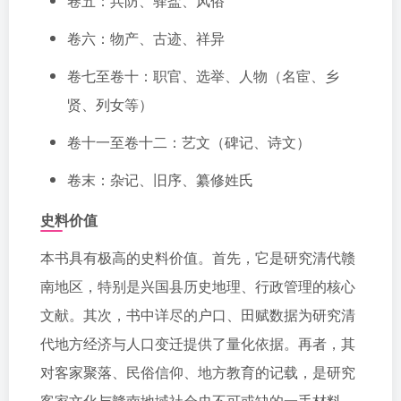
卷五：兵防、驿盐、风俗
卷六：物产、古迹、祥异
卷七至卷十：职官、选举、人物（名宦、乡
贤、列女等）
卷十一至卷十二：艺文（碑记、诗文）
卷末：杂记、旧序、纂修姓氏
史料价值
本书具有极高的史料价值。首先，它是研究清代赣
南地区，特别是兴国县历史地理、行政管理的核心
文献。其次，书中详尽的户口、田赋数据为研究清
代地方经济与人口变迁提供了量化依据。再者，其
对客家聚落、民俗信仰、地方教育的记载，是研究
客家文化与赣南地域社会史不可或缺的一手材料。