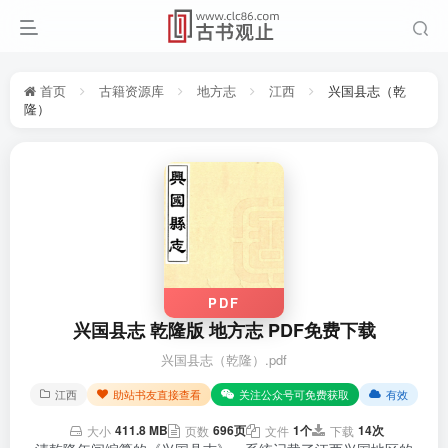
首页
古籍资源库
地方志
江西
兴国县志（乾
隆）
PDF
兴国县志 乾隆版 地方志 PDF免费下载
兴国县志（乾隆）.pdf
江西
助站书友直接查看
关注公众号可免费获取
有效
411.8 MB
696页
1个
14次
大小
页数
文件
下载