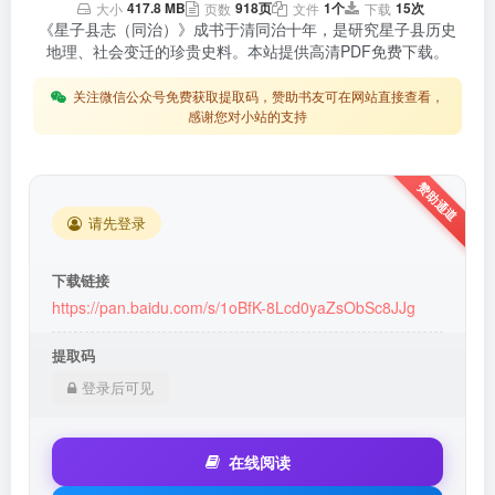
417.8 MB
918页
1个
15次
大小
页数
文件
下载
《星子县志（同治）》成书于清同治十年，是研究星子县历史
地理、社会变迁的珍贵史料。本站提供高清PDF免费下载。
关注微信公众号免费获取提取码，赞助书友可在网站直接查看，
感谢您对小站的支持
请先登录
下载链接
https://pan.baidu.com/s/1oBfK-8Lcd0yaZsObSc8JJg
提取码
登录后可见
在线阅读