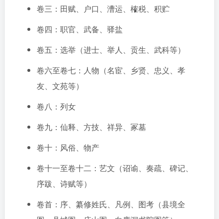
卷三：田赋、户口、漕运、榷税、积贮
卷四：职官、武备、驿盐
卷五：选举（进士、举人、贡生、武科等）
卷六至卷七：人物（名宦、乡贤、忠义、孝
友、文苑等）
卷八：列女
卷九：仙释、方技、祥异、冢墓
卷十：风俗、物产
卷十一至卷十二：艺文（诏谕、奏疏、碑记、
序跋、诗赋等）
卷首：序、纂修姓氏、凡例、图考（县境全