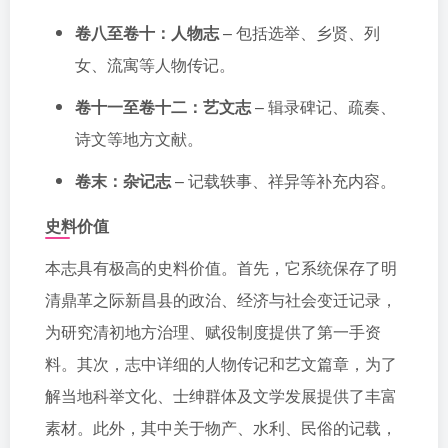
卷八至卷十：人物志
– 包括选举、乡贤、列
女、流寓等人物传记。
卷十一至卷十二：艺文志
– 辑录碑记、疏奏、
诗文等地方文献。
卷末：杂记志
– 记载轶事、祥异等补充内容。
史料价值
本志具有极高的史料价值。首先，它系统保存了明
清鼎革之际新昌县的政治、经济与社会变迁记录，
为研究清初地方治理、赋役制度提供了第一手资
料。其次，志中详细的人物传记和艺文篇章，为了
解当地科举文化、士绅群体及文学发展提供了丰富
素材。此外，其中关于物产、水利、民俗的记载，