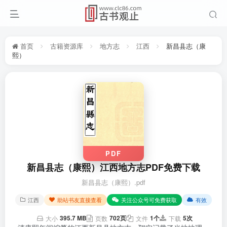
首页
古籍资源库
地方志
江西
新昌县志（康
熙）
PDF
新昌县志（康熙）江西地方志PDF免费下载
新昌县志（康熙）.pdf
江西
助站书友直接查看
关注公众号可免费获取
有效
395.7 MB
702页
1个
5次
大小
页数
文件
下载