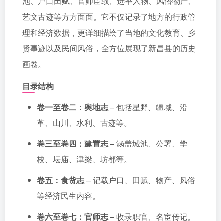
池、户口田赋、官师宦绩、选举人物、风俗物产、
艺文古迹等方方面面。它不仅记录了地方的行政管
理和经济数据，更详细描绘了当地的文化教育、乡
贤事迹以及民间风俗，全方位展现了新昌县的历史
画卷。
目录结构
卷一至卷二：舆地志
– 包括星野、疆域、沿
革、山川、水利、古迹等。
卷三至卷四：建置志
– 涵盖城池、公署、学
校、坛庙、津梁、坊都等。
卷五：食货志
– 记载户口、田赋、物产、风俗
等经济民生内容。
卷六至卷七：官师志
– 收录职官、名宦传记。