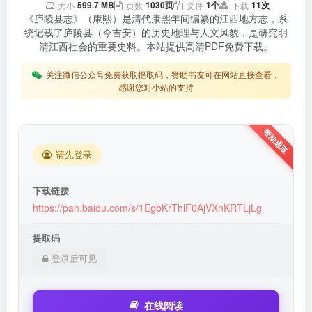
599.7 MB
1030页
1个
11次
大小
页数
文件
下载
《庐陵县志》（康熙）是清代康熙年间编纂的江西地方志，系
统记载了庐陵县（今吉安）的历史地理与人文风貌，是研究明
清江西社会的重要史料。本站提供高清PDF免费下载。
关注微信公众号免费获取提取码，赞助书友可在网站直接查看，
感谢您对小站的支持
请先登录
下载链接
https://pan.baidu.com/s/1EgbKrThlF0AjVXnKRTLjLg
提取码
登录后可见
在线阅读