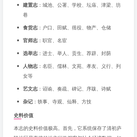
建置志
：城池、公署、学校、坛庙、津梁、坊
巷
食货志
：户口、田赋、徭役、物产、仓储
官师志
：职官、名宦
选举志
：进士、举人、贡生、荐辟、封荫
人物志
：名臣、儒林、文苑、孝友、义行、列
女等
艺文志
：诏谕、奏疏、碑记、序跋、诗赋
杂记
：轶事、寺观、仙释、方技
史料价值
本志的史料价值极高。首先，它系统保存了清初庐