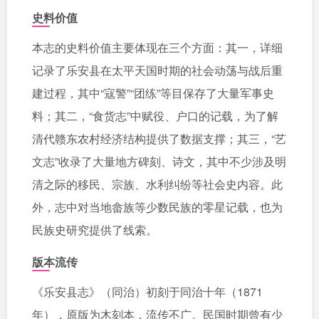
史料价值
本志的史料价值主要体现在三个方面：其一，详细
记录了乐安县在太平天国时期的社会动荡与战后重
建过程，其中“寇警”“团练”等目保存了大量军事史
料；其二，“食货志”中赋役、户口的记载，为了解
清代赣东农村经济结构提供了数据支撑；其三，“艺
文志”收录了大量地方碑刻、诗文，其中不少涉及明
清之际的移民、宗族、水利纠纷等社会史内容。此
外，志中对当地畲族等少数民族的零星记载，也为
民族史研究提供了线索。
版本流传
《乐安县志》（同治）初刻于同治十年（1871
年），原版为木刻本，流传不广。民国时期曾有少