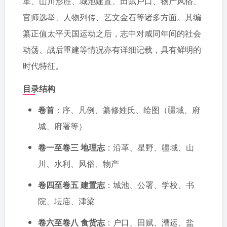
革、山川形胜、城池建置、田赋户口、物产风俗、
官师选举、人物列传、艺文金石等诸多方面。其编
纂正值太平天国运动之后，志中对咸同年间的社会
动荡、战后重建等情况亦有详细记载，具有鲜明的
时代特征。
目录结构
卷首
：序、凡例、纂修姓氏、绘图（疆域、府
城、府署等）
卷一至卷三 地理志
：沿革、星野、疆域、山
川、水利、风俗、物产
卷四至卷五 建置志
：城池、公署、学校、书
院、坛庙、津梁
卷六至卷八 食货志
：户口、田赋、漕运、盐