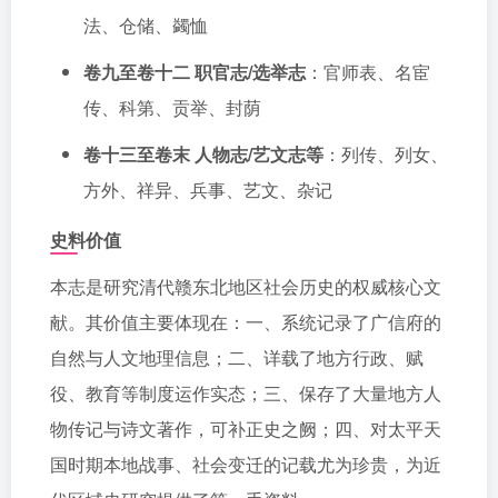
法、仓储、蠲恤
卷九至卷十二 职官志/选举志
：官师表、名宦
传、科第、贡举、封荫
卷十三至卷末 人物志/艺文志等
：列传、列女、
方外、祥异、兵事、艺文、杂记
史料价值
本志是研究清代赣东北地区社会历史的权威核心文
献。其价值主要体现在：一、系统记录了广信府的
自然与人文地理信息；二、详载了地方行政、赋
役、教育等制度运作实态；三、保存了大量地方人
物传记与诗文著作，可补正史之阙；四、对太平天
国时期本地战事、社会变迁的记载尤为珍贵，为近