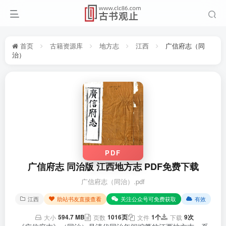
首页
古籍资源库
地方志
江西
广信府志（同
治）
PDF
广信府志 同治版 江西地方志 PDF免费下载
广信府志（同治）.pdf
江西
助站书友直接查看
关注公众号可免费获取
有效
594.7 MB
1016页
1个
9次
大小
页数
文件
下载