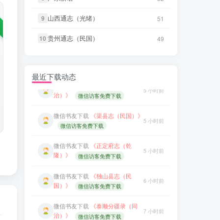
微信书友
下载
《广东图说》
微信书友
下载
《独山县志（民
31 分前
6 小时前
国）》
微信访客免费下载
微信访客免费下载
山西通志（光绪）
山西通志（光绪）
9
9
51
51
微信书友
下载
《颜神镇志（康
微信书友
下载
《泰顺分疆录（同
贵州通志（民国）
贵州通志（民国）
10
10
49
49
32 分前
7 小时前
熙）》
治）》
微信访客免费下载
微信访客免费下载
微信书友
下载
《续纂扬州府志（同
笛箫**来
下载了
《台海采风图
7 小时前
5 小时前
最近下载动态
治）》
考》
微信访客免费下载
微信书友
下载
《渠县志（民国）》
笛箫**来
下载了
《澎湖厅志》
7 小时前
5 小时前
微信访客免费下载
笛箫**来
下载了
《澎湖群岛志
7 小时前
微信书友
下载
《正定府志（乾
稿》
5 小时前
隆）》
微信访客免费下载
笛箫**来
下载了
《康熙台湾府
7 小时前
微信书友
下载
《独山县志（民
志》
6 小时前
国）》
微信访客免费下载
笛箫**来
下载了
《甲午新修台湾
7 小时前
微信书友
下载
《泰顺分疆录（同
澎湖志》
7 小时前
治）》
微信访客免费下载
笛箫**来
下载了
《海东札记（乾
7 小时前
笛箫**来
下载了
《台海采风图
隆）》