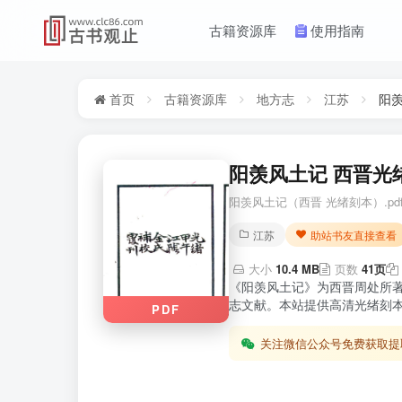
古籍资源库
使用指南
首页
古籍资源库
地方志
江苏
阳
阳羡风土记 西晋光绪
阳羡风土记（西晋 光绪刻本）.pd
江苏
助站书友直接查看
大小
10.4 MB
页数
41页
《阳羡风土记》为西晋周处所
志文献。本站提供高清光绪刻本
PDF
关注微信公众号免费获取提