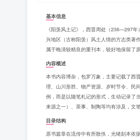
基本信息
《阳羡风土记》，西晋周处（236—29
兴地区（古称阳羡）风土人情的方志类著作
属于晚清较精良的重刊本，较好地保留了
内容概述
本书内容博杂，包罗万象，主要记载了西
理、山川形胜、物产资源、岁时节令、民
例，而是以随笔札记的形式，生动记录了当
来源之一）、茶事、制陶等均有涉及，文
目录结构
原书篇章在流传中有所散佚，光绪刻本依