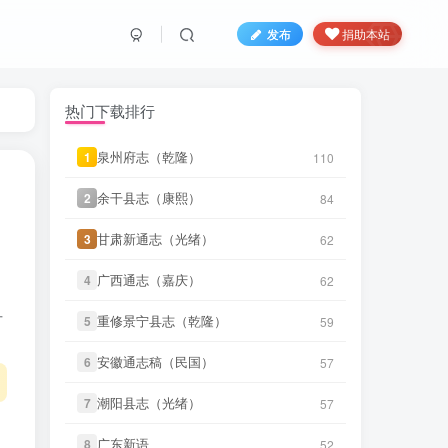
发布
捐助本站
热门下载排行
微信书友
下载
《广东图说》
泉州府志（乾隆）
泉州府志（乾隆）
1
1
110
110
31 分前
微信访客免费下载
余干县志（康熙）
余干县志（康熙）
2
2
84
84
微信书友
下载
《颜神镇志（康
32 分前
熙）》
微信访客免费下载
甘肃新通志（光绪）
甘肃新通志（光绪）
3
3
62
62
微信书友
下载
《续纂扬州府志（同
广西通志（嘉庆）
广西通志（嘉庆）
4
4
62
62
5 小时前
治）》
微信访客免费下载
方
重修景宁县志（乾隆）
重修景宁县志（乾隆）
5
5
59
59
微信书友
下载
《渠县志（民国）》
5 小时前
微信访客免费下载
安徽通志稿（民国）
安徽通志稿（民国）
6
6
57
57
微信书友
下载
《正定府志（乾
潮阳县志（光绪）
潮阳县志（光绪）
7
7
57
57
5 小时前
隆）》
微信访客免费下载
广东新语
广东新语
8
8
52
52