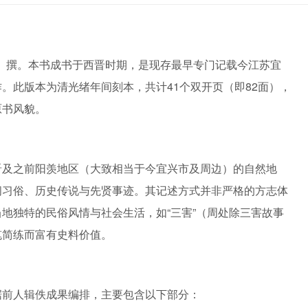
7年）撰。本书成书于西晋时期，是现存最早专门记载今江苏宜
。此版本为清光绪年间刻本，共计41个双开页（即82面），
原书风貌。
晋及之前阳羡地区（大致相当于今宜兴市及周边）的自然地
间习俗、历史传说与先贤事迹。其记述方式并非严格的方志体
地独特的民俗风情与社会生活，如“三害”（周处除三害故事
笔简练而富有史料价值。
据前人辑佚成果编排，主要包含以下部分：