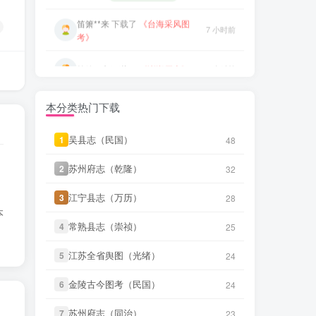
7 小时前
考》
笛箫**来
下载了
《东瀛识略（同
7 小时前
治）》
笛箫**来
下载了
《澎湖厅志》
7 小时前
笛箫**来
下载了
《东槎纪略（同
7 小时前
笛箫**来
下载了
《澎湖群岛志
治）》
7 小时前
稿》
本分类热门下载
微信书友
下载
《广东图说》
31 分前
笛箫**来
下载了
《康熙台湾府
7 小时前
微信访客免费下载
志》
吴县志（民国）
吴县志（民国）
1
1
48
48
微信书友
下载
《颜神镇志（康
笛箫**来
下载了
《甲午新修台湾
32 分前
7 小时前
熙）》
微信访客免费下载
苏州府志（乾隆）
苏州府志（乾隆）
2
2
32
32
澎湖志》
微信书友
下载
《续纂扬州府志（同
江宁县志（万历）
江宁县志（万历）
3
3
28
28
笛箫**来
下载了
《海东札记（乾
5 小时前
7 小时前
治）》
微信访客免费下载
本
隆）》
常熟县志（崇祯）
常熟县志（崇祯）
4
4
25
25
微信书友
下载
《渠县志（民国）》
笛箫**来
下载了
《东瀛识略（同
5 小时前
7 小时前
微信访客免费下载
江苏全省舆图（光绪）
江苏全省舆图（光绪）
治）》
5
5
24
24
微信书友
下载
《正定府志（乾
笛箫**来
下载了
《东槎纪略（同
金陵古今图考（民国）
金陵古今图考（民国）
6
6
24
24
5 小时前
7 小时前
隆）》
治）》
微信访客免费下载
苏州府志（同治）
苏州府志（同治）
7
7
23
23