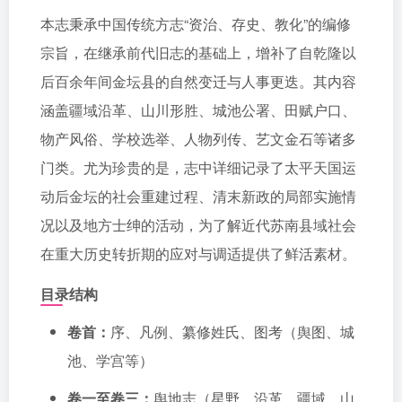
本志秉承中国传统方志“资治、存史、教化”的编修
宗旨，在继承前代旧志的基础上，增补了自乾隆以
后百余年间金坛县的自然变迁与人事更迭。其内容
涵盖疆域沿革、山川形胜、城池公署、田赋户口、
物产风俗、学校选举、人物列传、艺文金石等诸多
门类。尤为珍贵的是，志中详细记录了太平天国运
动后金坛的社会重建过程、清末新政的局部实施情
况以及地方士绅的活动，为了解近代苏南县域社会
在重大历史转折期的应对与调适提供了鲜活素材。
目录结构
卷首：
序、凡例、纂修姓氏、图考（舆图、城
池、学宫等）
卷一至卷三：
舆地志（星野、沿革、疆域、山