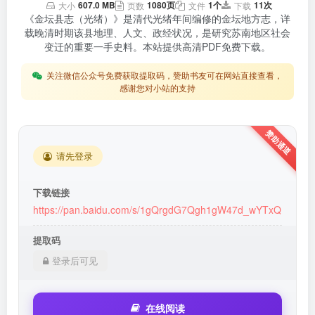
607.0 MB
1080页
1个
11次
大小
页数
文件
下载
《金坛县志（光绪）》是清代光绪年间编修的金坛地方志，详
载晚清时期该县地理、人文、政经状况，是研究苏南地区社会
变迁的重要一手史料。本站提供高清PDF免费下载。
关注微信公众号免费获取提取码，赞助书友可在网站直接查看，
感谢您对小站的支持
请先登录
下载链接
https://pan.baidu.com/s/1gQrgdG7Qgh1gW47d_wYTxQ
提取码
登录后可见
在线阅读