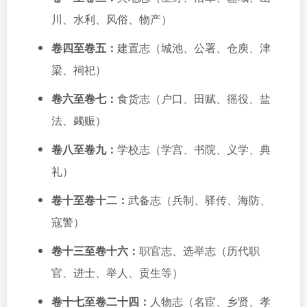
川、水利、风俗、物产）
卷四至卷五：
建置志（城池、公署、仓庾、津
梁、祠祀）
卷六至卷七：
食货志（户口、田赋、徭役、盐
法、蠲赈）
卷八至卷九：
学校志（学宫、书院、义学、典
礼）
卷十至卷十二：
武备志（兵制、驿传、海防、
寇警）
卷十三至卷十六：
职官志、选举志（历代职
官、进士、举人、贡生等）
卷十七至卷二十四：
人物志（名宦、乡贤、孝